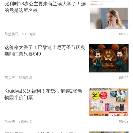
比利时18岁公主要来荷兰读大学了！选
的竟是这所名校
荷兰快讯 813阅读
08-02
这价格太香了！巴黎迪士尼万圣节庆典
期间门票只要€49
荷买买 826阅读
08-02
Kruidvat又送福利！花€5，解锁2张动
物园半价门票
荷买买 795阅读
08-02