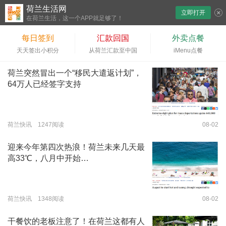
荷兰生活网
立即打开
下拉刷新
在荷兰生活，这一个APP就足够了！
每日签到
汇款回国
外卖点餐
天天签出小积分
从荷兰汇款至中国
iMenu点餐
荷兰突然冒出一个“移民大遣返计划”，
64万人已经签字支持
荷兰快讯 1247阅读
08-02
迎来今年第四次热浪！荷兰未来几天最
高33℃，八月中开始…
荷兰快讯 1348阅读
08-02
干餐饮的老板注意了！在荷兰这都有人