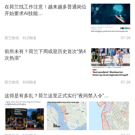
在荷兰找工作注意！越来越多普通岗位
开始要求AI技能…
荷兰快讯 912阅读
07-26
前所未有？荷兰下周或迎历史首次“第4
次热浪”
荷兰快讯 926阅读
07-26
这得是有多乱？荷兰这里正式实行“夜间禁入令”…