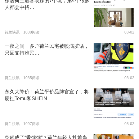
移居荷兰最容易踩的7个坑，第4个很多
人都会中招…
荷兰快讯 1088阅读
08-02
一夜之间，多户荷兰民宅被喷满脏话，
只因支持难民…
荷兰快讯 1085阅读
08-02
永久大降价！荷兰平价品牌官宣了，将
硬扛Temu和SHEIN
荷兰快讯 1097阅读
08-02
突然成了“香饽饽”？荷兰年轻人扎堆当