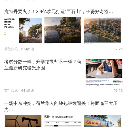
鹿特丹要火了！2.4亿欧元打造“巨石山”，长得好奇怪…
荷兰快讯 824阅读
07-26
考试分数一样，升学结果却不一样？荷
兰最新研究曝光原因
荷兰快讯 641阅读
07-26
一场中东冲突，荷兰华人的钱包继续遭殃！将面临三大压
力…