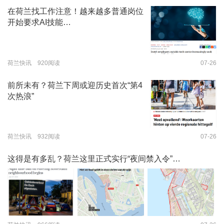
在荷兰找工作注意！越来越多普通岗位
开始要求AI技能…
荷兰快讯 920阅读
07-26
前所未有？荷兰下周或迎历史首次“第4
次热浪”
荷兰快讯 932阅读
07-26
这得是有多乱？荷兰这里正式实行“夜间禁入令”…