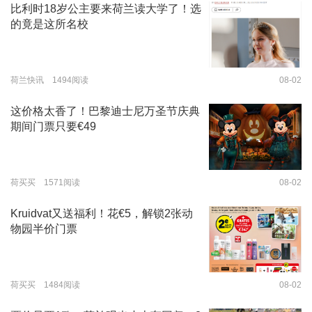
比利时18岁公主要来荷兰读大学了！选
的竟是这所名校
荷兰快讯 1494阅读
08-02
这价格太香了！巴黎迪士尼万圣节庆典
期间门票只要€49
荷买买 1571阅读
08-02
Kruidvat又送福利！花€5，解锁2张动
物园半价门票
荷买买 1484阅读
08-02