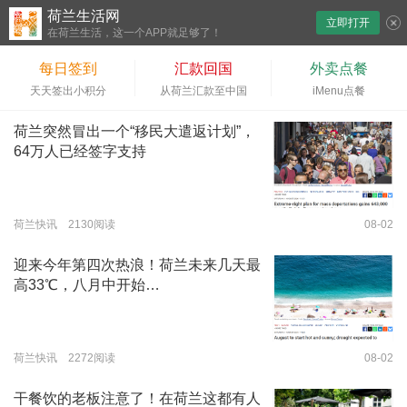
荷兰生活网
立即打开
下拉刷新
在荷兰生活，这一个APP就足够了！
每日签到
汇款回国
外卖点餐
天天签出小积分
从荷兰汇款至中国
iMenu点餐
荷兰突然冒出一个“移民大遣返计划”，
64万人已经签字支持
荷兰快讯 2130阅读
08-02
迎来今年第四次热浪！荷兰未来几天最
高33℃，八月中开始…
荷兰快讯 2272阅读
08-02
干餐饮的老板注意了！在荷兰这都有人