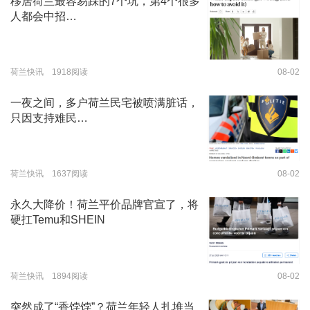
移居荷兰最容易踩的7个坑，第4个很多
人都会中招…
荷兰快讯 1918阅读
08-02
一夜之间，多户荷兰民宅被喷满脏话，
只因支持难民…
荷兰快讯 1637阅读
08-02
永久大降价！荷兰平价品牌官宣了，将
硬扛Temu和SHEIN
荷兰快讯 1894阅读
08-02
突然成了“香饽饽”？荷兰年轻人扎堆当