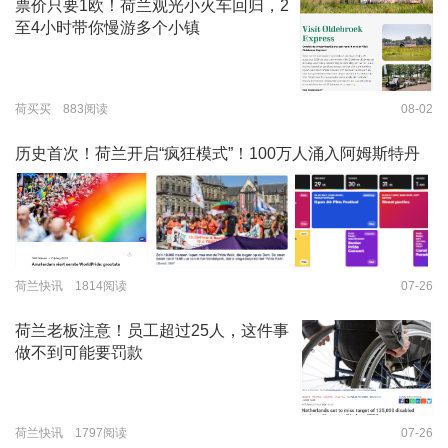
票价只要1欧！荷兰观光小火车回归，2
至4小时带你慢游多个小镇
荷买买 883阅读
08-02
历史首次！荷兰开启“疯狂模式”！100万人涌入阿姆斯特丹
荷兰快讯 1814阅读
07-26
荷兰老板注意！员工超过25人，这件事
做不到可能要罚款
荷兰快讯 1797阅读
07-26