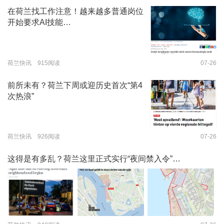
在荷兰找工作注意！越来越多普通岗位
开始要求AI技能…
荷兰快讯 915阅读
07-26
前所未有？荷兰下周或迎历史首次“第4
次热浪”
荷兰快讯 926阅读
07-26
这得是有多乱？荷兰这里正式实行“夜间禁入令”…