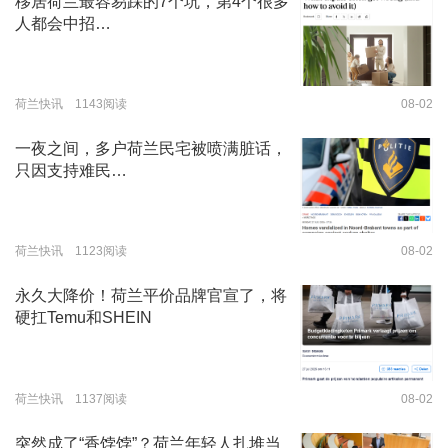
移居荷兰最容易踩的7个坑，第4个很多
人都会中招…
荷兰快讯 1143阅读
08-02
一夜之间，多户荷兰民宅被喷满脏话，
只因支持难民…
荷兰快讯 1123阅读
08-02
永久大降价！荷兰平价品牌官宣了，将
硬扛Temu和SHEIN
荷兰快讯 1137阅读
08-02
突然成了“香饽饽”？荷兰年轻人扎堆当