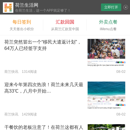
荷兰生活网
立即打开
下拉刷新
在荷兰生活，这一个APP就足够了！
每日签到
汇款回国
外卖点餐
天天签出小积分
从荷兰汇款至中国
iMenu点餐
荷兰突然冒出一个“移民大遣返计划”，
64万人已经签字支持
荷兰快讯 1314阅读
08-02
迎来今年第四次热浪！荷兰未来几天最
高33℃，八月中开始…
荷兰快讯 1429阅读
08-02
干餐饮的老板注意了！在荷兰这都有人