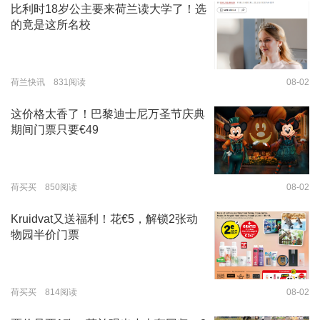
比利时18岁公主要来荷兰读大学了！选
的竟是这所名校
荷兰快讯 831阅读
08-02
这价格太香了！巴黎迪士尼万圣节庆典
期间门票只要€49
荷买买 850阅读
08-02
Kruidvat又送福利！花€5，解锁2张动
物园半价门票
荷买买 814阅读
08-02