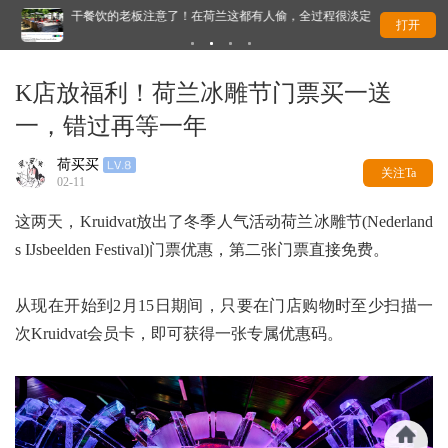
干餐饮的老板注意了！在荷兰这都有人偷，全过程很淡定
突
打开
K店放福利！荷兰冰雕节门票买一送
一，错过再等一年
荷买买
关注Ta
02-11
这两天，Kruidvat放出了冬季人气活动荷兰冰雕节(Nederland
s IJsbeelden Festival)门票优惠，第二张门票直接免费。
从现在开始到2月15日期间，只要在门店购物时至少扫描一
次Kruidvat会员卡，即可获得一张专属优惠码。