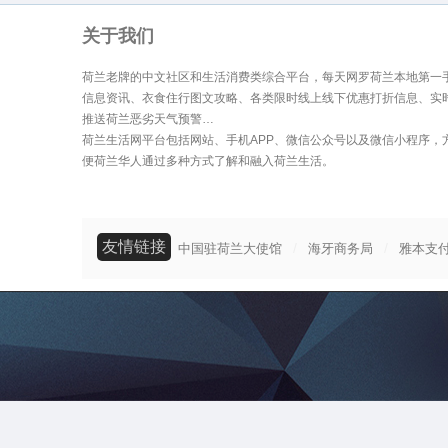
关于我们
荷兰老牌的中文社区和生活消费类综合平台，每天网罗荷兰本地第一
信息资讯、衣食住行图文攻略、各类限时线上线下优惠打折信息、实
推送荷兰恶劣天气预警…
荷兰生活网平台包括网站、手机APP、微信公众号以及微信小程序，
便荷兰华人通过多种方式了解和融入荷兰生活。
友情链接
/
/
中国驻荷兰大使馆
海牙商务局
雅本支