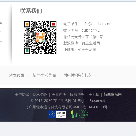
联系我们
手
电子邮件：info@dutchcn.com
时
微信客服：dutchcnNL
微信公众号：荷兰微生活
方
新浪微博：荷兰生活网
小红书：荷兰生活菌
/
/
/
/
付
雅本传媒
荷兰生活导航
神州中医药电商
用户协议
|
隐私条款
|
免责声明
|
版权声明
|
手机版
|
荷兰生活网
© 2013-2026
荷兰生活网
All Rights Reserved
(
广州雅本通信科技有限公司 粤ICP备16041038号
)