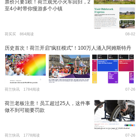
票价只要1欧！荷兰观光小火车回归，2
至4小时带你慢游多个小镇
荷买买 864阅读
08-02
历史首次！荷兰开启“疯狂模式”！100万人涌入阿姆斯特丹
荷兰快讯 1784阅读
07-26
荷兰老板注意！员工超过25人，这件事
做不到可能要罚款
荷兰快讯 1778阅读
07-26