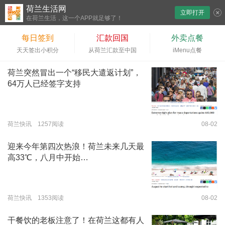
荷兰生活网
立即打开
下拉刷新
在荷兰生活，这一个APP就足够了！
每日签到
汇款回国
外卖点餐
天天签出小积分
从荷兰汇款至中国
iMenu点餐
荷兰突然冒出一个“移民大遣返计划”，
64万人已经签字支持
荷兰快讯 1257阅读
08-02
迎来今年第四次热浪！荷兰未来几天最
高33℃，八月中开始…
荷兰快讯 1353阅读
08-02
干餐饮的老板注意了！在荷兰这都有人