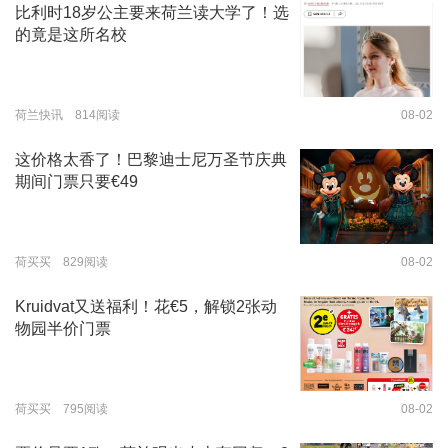
比利时18岁公主要来荷兰读大学了！选
的竟是这所名校
荷兰快讯 814阅读
08-02
这价格太香了！巴黎迪士尼万圣节庆典
期间门票只要€49
荷买买 829阅读
08-02
Kruidvat又送福利！花€5，解锁2张动
物园半价门票
荷买买 795阅读
08-02