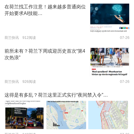
在荷兰找工作注意！越来越多普通岗位
开始要求AI技能…
荷兰快讯 912阅读
07-26
前所未有？荷兰下周或迎历史首次“第4
次热浪”
荷兰快讯 926阅读
07-26
这得是有多乱？荷兰这里正式实行“夜间禁入令”…