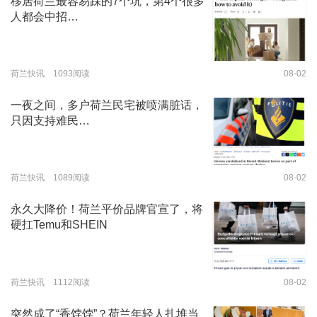
移居荷兰最容易踩的7个坑，第4个很多
人都会中招…
荷兰快讯 1093阅读
08-02
一夜之间，多户荷兰民宅被喷满脏话，
只因支持难民…
荷兰快讯 1089阅读
08-02
永久大降价！荷兰平价品牌官宣了，将
硬扛Temu和SHEIN
荷兰快讯 1112阅读
08-02
突然成了“香饽饽”？荷兰年轻人扎堆当