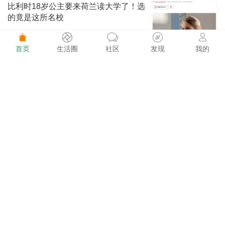
比利时18岁公主要来荷兰读大学了！选
的竟是这所名校
首页
生活圈
社区
发现
我的
荷兰快讯 843阅读
08-02
这价格太香了！巴黎迪士尼万圣节庆典
期间门票只要€49
荷买买 898阅读
08-02
Kruidvat又送福利！花€5，解锁2张动
物园半价门票
荷买买 847阅读
08-02