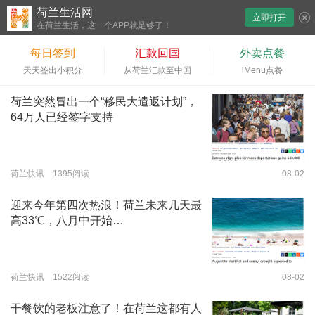
荷兰生活网
立即打开
下拉刷新
在荷兰生活，这一个APP就足够了！
每日签到
汇款回国
外卖点餐
天天签出小积分
从荷兰汇款至中国
iMenu点餐
荷兰突然冒出一个“移民大遣返计划”，
64万人已经签字支持
荷兰快讯 1395阅读
08-02
迎来今年第四次热浪！荷兰未来几天最
高33℃，八月中开始…
荷兰快讯 1522阅读
08-02
干餐饮的老板注意了！在荷兰这都有人