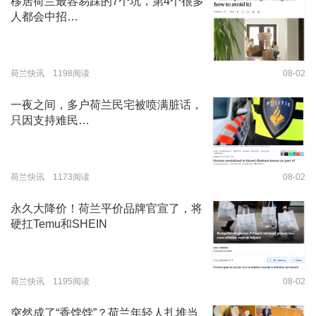
移居荷兰最容易踩的7个坑，第4个很多
人都会中招…
荷兰快讯 1198阅读
08-02
一夜之间，多户荷兰民宅被喷满脏话，
只因支持难民…
荷兰快讯 1173阅读
08-02
永久大降价！荷兰平价品牌官宣了，将
硬扛Temu和SHEIN
荷兰快讯 1195阅读
08-02
突然成了“香饽饽”？荷兰年轻人扎堆当