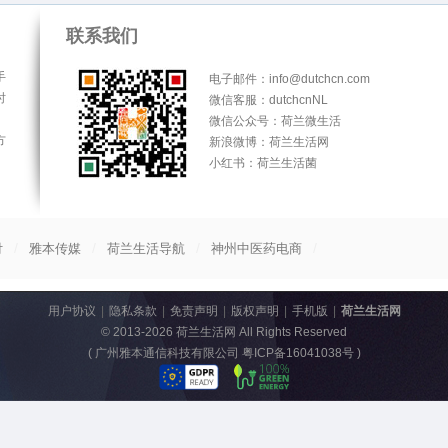
联系我们
手
电子邮件：info@dutchcn.com
时
微信客服：dutchcnNL
微信公众号：荷兰微生活
方
新浪微博：荷兰生活网
小红书：荷兰生活菌
/
/
/
/
付
雅本传媒
荷兰生活导航
神州中医药电商
用户协议
|
隐私条款
|
免责声明
|
版权声明
|
手机版
|
荷兰生活网
© 2013-2026
荷兰生活网
All Rights Reserved
(
广州雅本通信科技有限公司 粤ICP备16041038号
)