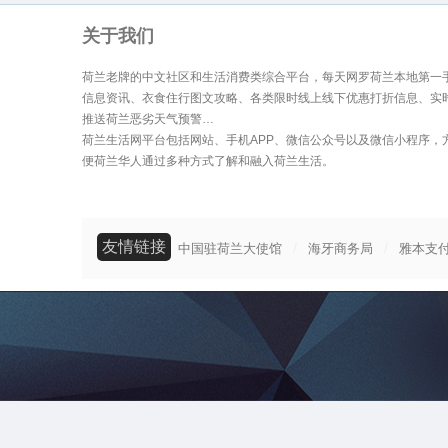
关于我们
荷兰老牌的中文社区和生活消费类综合平台，每天网罗荷兰本地第一
信息资讯、衣食住行图文攻略、各类限时线上线下优惠打折信息、实
推送荷兰恶劣天气预警…
荷兰生活网平台包括网站、手机APP、微信公众号以及微信小程序，
便荷兰华人通过多种方式了解和融入荷兰生活。
友情链接
/
/
中国驻荷兰大使馆
海牙商务局
雅本支