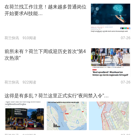
在荷兰找工作注意！越来越多普通岗位
开始要求AI技能…
荷兰快讯 910阅读
07-26
前所未有？荷兰下周或迎历史首次“第4
次热浪”
荷兰快讯 922阅读
07-26
这得是有多乱？荷兰这里正式实行“夜间禁入令”…