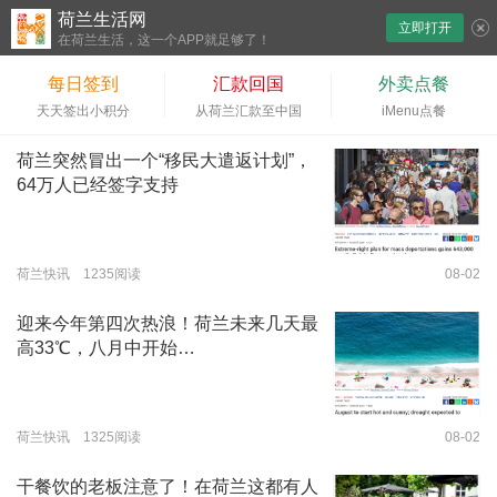
荷兰生活网
立即打开
下拉刷新
在荷兰生活，这一个APP就足够了！
每日签到
汇款回国
外卖点餐
天天签出小积分
从荷兰汇款至中国
iMenu点餐
荷兰突然冒出一个“移民大遣返计划”，
64万人已经签字支持
荷兰快讯 1235阅读
08-02
迎来今年第四次热浪！荷兰未来几天最
高33℃，八月中开始…
荷兰快讯 1325阅读
08-02
干餐饮的老板注意了！在荷兰这都有人