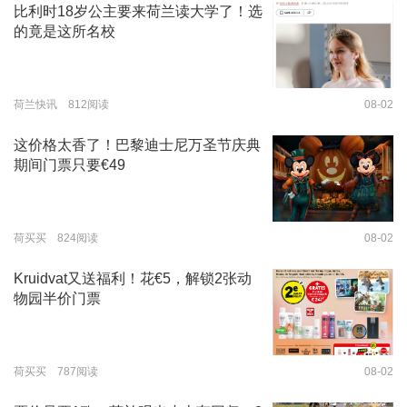
比利时18岁公主要来荷兰读大学了！选
的竟是这所名校
荷兰快讯 812阅读
08-02
这价格太香了！巴黎迪士尼万圣节庆典
期间门票只要€49
荷买买 824阅读
08-02
Kruidvat又送福利！花€5，解锁2张动
物园半价门票
荷买买 787阅读
08-02