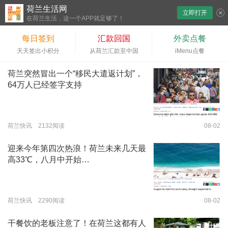
荷兰生活网
立即打开
下拉刷新
在荷兰生活，这一个APP就足够了！
每日签到
汇款回国
外卖点餐
天天签出小积分
从荷兰汇款至中国
iMenu点餐
荷兰突然冒出一个“移民大遣返计划”，
64万人已经签字支持
荷兰快讯 2132阅读
08-02
迎来今年第四次热浪！荷兰未来几天最
高33℃，八月中开始…
荷兰快讯 2290阅读
08-02
干餐饮的老板注意了！在荷兰这都有人