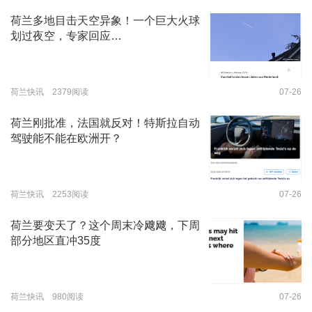
荷兰多地目击天空异象！一个巨大火球
划过夜空，专家回应…
荷兰快讯 2379阅读
07-26
荷兰刚批准，法国就反对！特斯拉自动
驾驶能不能在欧洲开？
荷兰快讯 2253阅读
07-26
荷兰要变天了？这个周末冷飕飕，下周
部分地区直冲35度
荷兰快讯 980阅读
07-26