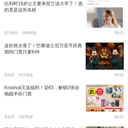
比利时18岁公主要来荷兰读大学了！选
的竟是这所名校
荷兰快讯 1496阅读
08-02
这价格太香了！巴黎迪士尼万圣节庆典
期间门票只要€49
荷买买 1571阅读
08-02
Kruidvat又送福利！花€5，解锁2张动
物园半价门票
荷买买 1497阅读
08-02