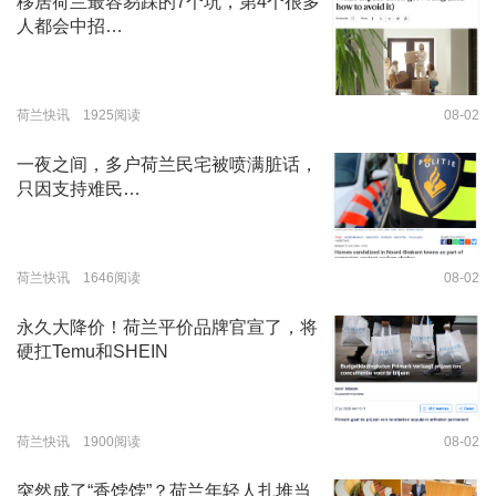
移居荷兰最容易踩的7个坑，第4个很多
人都会中招…
荷兰快讯 1925阅读
08-02
一夜之间，多户荷兰民宅被喷满脏话，
只因支持难民…
荷兰快讯 1646阅读
08-02
永久大降价！荷兰平价品牌官宣了，将
硬扛Temu和SHEIN
荷兰快讯 1900阅读
08-02
突然成了“香饽饽”？荷兰年轻人扎堆当