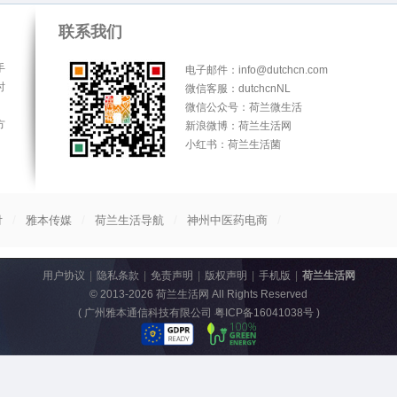
联系我们
手
电子邮件：info@dutchcn.com
时
微信客服：dutchcnNL
微信公众号：荷兰微生活
方
新浪微博：荷兰生活网
小红书：荷兰生活菌
/
/
/
/
付
雅本传媒
荷兰生活导航
神州中医药电商
用户协议
|
隐私条款
|
免责声明
|
版权声明
|
手机版
|
荷兰生活网
© 2013-2026
荷兰生活网
All Rights Reserved
(
广州雅本通信科技有限公司 粤ICP备16041038号
)