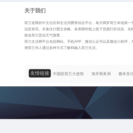
关于我们
荷兰老牌的中文社区和生活消费类综合平台，每天网罗荷兰本地第一
信息资讯、衣食住行图文攻略、各类限时线上线下优惠打折信息、实
推送荷兰恶劣天气预警…
荷兰生活网平台包括网站、手机APP、微信公众号以及微信小程序，
便荷兰华人通过多种方式了解和融入荷兰生活。
友情链接
/
/
中国驻荷兰大使馆
海牙商务局
雅本支