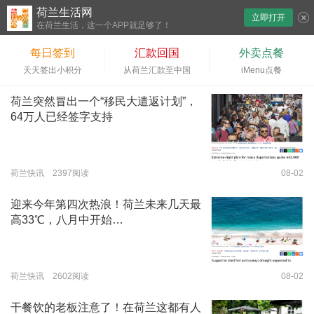
荷兰生活网
立即打开
下拉刷新
在荷兰生活，这一个APP就足够了！
每日签到
汇款回国
外卖点餐
天天签出小积分
从荷兰汇款至中国
iMenu点餐
荷兰突然冒出一个“移民大遣返计划”，
64万人已经签字支持
荷兰快讯 2397阅读
08-02
迎来今年第四次热浪！荷兰未来几天最
高33℃，八月中开始…
荷兰快讯 2602阅读
08-02
干餐饮的老板注意了！在荷兰这都有人