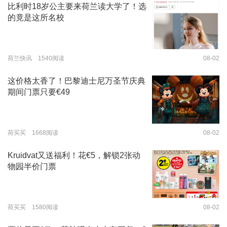
比利时18岁公主要来荷兰读大学了！选
的竟是这所名校
荷兰快讯 1540阅读
08-02
这价格太香了！巴黎迪士尼万圣节庆典
期间门票只要€49
荷买买 1668阅读
08-02
Kruidvat又送福利！花€5，解锁2张动
物园半价门票
荷买买 1580阅读
08-02