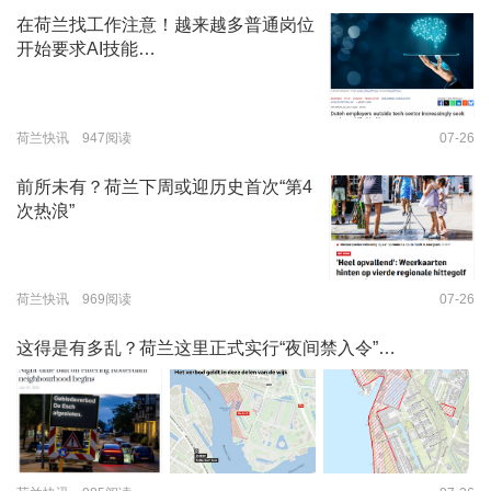
在荷兰找工作注意！越来越多普通岗位
开始要求AI技能…
荷兰快讯 947阅读
07-26
前所未有？荷兰下周或迎历史首次“第4
次热浪”
荷兰快讯 969阅读
07-26
这得是有多乱？荷兰这里正式实行“夜间禁入令”…