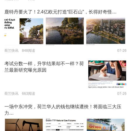
鹿特丹要火了！2.4亿欧元打造“巨石山”，长得好奇怪…
荷兰快讯 848阅读
07-26
考试分数一样，升学结果却不一样？荷
兰最新研究曝光原因
荷兰快讯 663阅读
07-26
一场中东冲突，荷兰华人的钱包继续遭殃！将面临三大压
力…