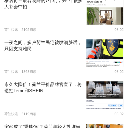
移居荷兰最容易踩的7个坑，第4个很多
人都会中招…
荷兰快讯 2105阅读
08-02
一夜之间，多户荷兰民宅被喷满脏话，
只因支持难民…
荷兰快讯 1868阅读
08-02
永久大降价！荷兰平价品牌官宣了，将
硬扛Temu和SHEIN
荷兰快讯 2119阅读
08-02
突然成了“香饽饽”？荷兰年轻人扎堆当