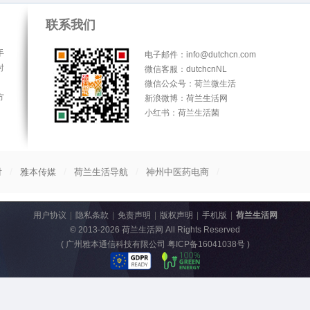
联系我们
手
电子邮件：info@dutchcn.com
时
微信客服：dutchcnNL
微信公众号：荷兰微生活
方
新浪微博：荷兰生活网
小红书：荷兰生活菌
/
/
/
/
付
雅本传媒
荷兰生活导航
神州中医药电商
用户协议
|
隐私条款
|
免责声明
|
版权声明
|
手机版
|
荷兰生活网
© 2013-2026
荷兰生活网
All Rights Reserved
(
广州雅本通信科技有限公司 粤ICP备16041038号
)