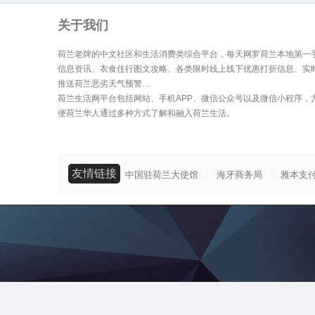
关于我们
荷兰老牌的中文社区和生活消费类综合平台，每天网罗荷兰本地第一
信息资讯、衣食住行图文攻略、各类限时线上线下优惠打折信息、实
推送荷兰恶劣天气预警…
荷兰生活网平台包括网站、手机APP、微信公众号以及微信小程序，
便荷兰华人通过多种方式了解和融入荷兰生活。
友情链接
/
/
中国驻荷兰大使馆
海牙商务局
雅本支