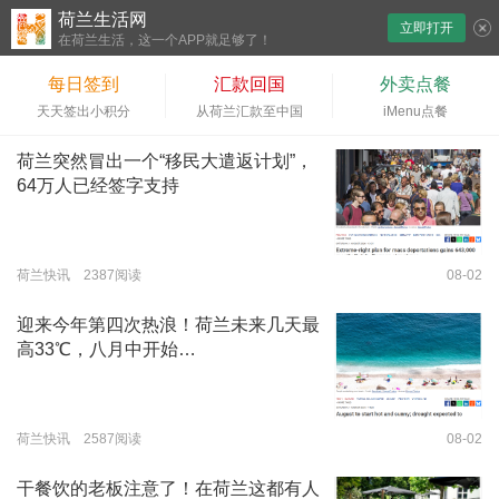
荷兰生活网
立即打开
下拉刷新
在荷兰生活，这一个APP就足够了！
每日签到
汇款回国
外卖点餐
天天签出小积分
从荷兰汇款至中国
iMenu点餐
荷兰突然冒出一个“移民大遣返计划”，
64万人已经签字支持
荷兰快讯 2387阅读
08-02
迎来今年第四次热浪！荷兰未来几天最
高33℃，八月中开始…
荷兰快讯 2587阅读
08-02
干餐饮的老板注意了！在荷兰这都有人