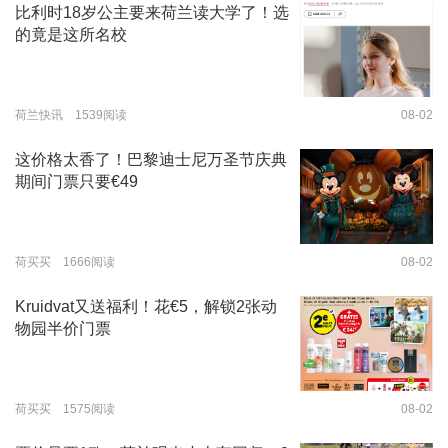
比利时18岁公主要来荷兰读大学了！选
的竟是这所名校
荷兰快讯 1539阅读
08-02
这价格太香了！巴黎迪士尼万圣节庆典
期间门票只要€49
荷买买 1666阅读
08-02
Kruidvat又送福利！花€5，解锁2张动
物园半价门票
荷买买 1575阅读
08-02