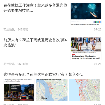
在荷兰找工作注意！越来越多普通岗位
开始要求AI技能…
荷兰快讯 947阅读
07-26
前所未有？荷兰下周或迎历史首次“第4
次热浪”
荷兰快讯 969阅读
07-26
这得是有多乱？荷兰这里正式实行“夜间禁入令”…