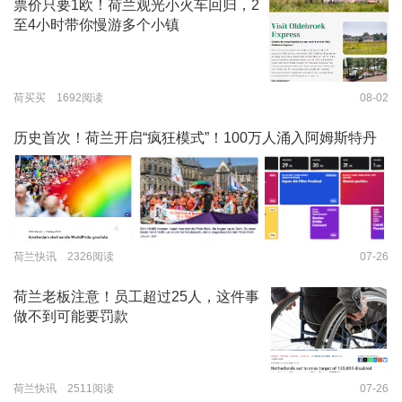
票价只要1欧！荷兰观光小火车回归，2
至4小时带你慢游多个小镇
荷买买 1692阅读
08-02
历史首次！荷兰开启“疯狂模式”！100万人涌入阿姆斯特丹
荷兰快讯 2326阅读
07-26
荷兰老板注意！员工超过25人，这件事
做不到可能要罚款
荷兰快讯 2511阅读
07-26