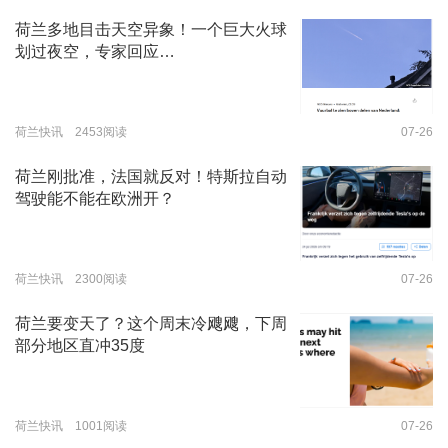
荷兰多地目击天空异象！一个巨大火球
划过夜空，专家回应…
荷兰快讯 2453阅读
07-26
荷兰刚批准，法国就反对！特斯拉自动
驾驶能不能在欧洲开？
荷兰快讯 2300阅读
07-26
荷兰要变天了？这个周末冷飕飕，下周
部分地区直冲35度
荷兰快讯 1001阅读
07-26