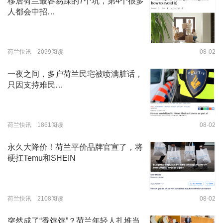
移居荷兰最容易踩的7个坑，第4个很多
人都会中招…
荷兰快讯 2099阅读
08-02
一夜之间，多户荷兰民宅被喷满脏话，
只因支持难民…
荷兰快讯 1861阅读
08-02
永久大降价！荷兰平价品牌官宣了，将
硬扛Temu和SHEIN
荷兰快讯 2108阅读
08-02
突然成了“香饽饽”？荷兰年轻人扎堆当