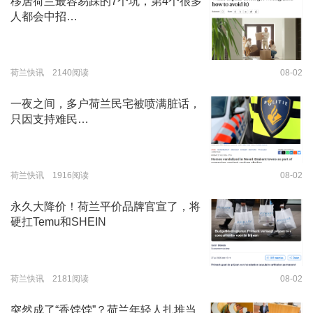
移居荷兰最容易踩的7个坑，第4个很多
人都会中招…
荷兰快讯 2140阅读
08-02
一夜之间，多户荷兰民宅被喷满脏话，
只因支持难民…
荷兰快讯 1916阅读
08-02
永久大降价！荷兰平价品牌官宣了，将
硬扛Temu和SHEIN
荷兰快讯 2181阅读
08-02
突然成了“香饽饽”？荷兰年轻人扎堆当