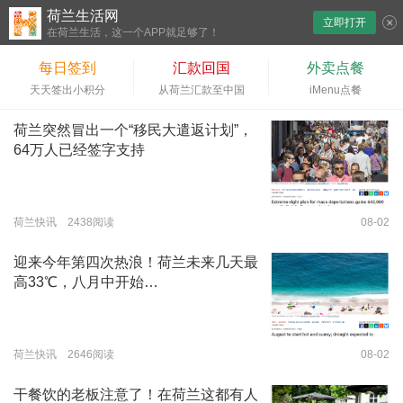
荷兰生活网
立即打开
下拉刷新
在荷兰生活，这一个APP就足够了！
每日签到
汇款回国
外卖点餐
天天签出小积分
从荷兰汇款至中国
iMenu点餐
荷兰突然冒出一个“移民大遣返计划”，
64万人已经签字支持
荷兰快讯 2438阅读
08-02
迎来今年第四次热浪！荷兰未来几天最
高33℃，八月中开始…
荷兰快讯 2646阅读
08-02
干餐饮的老板注意了！在荷兰这都有人