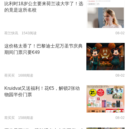
比利时18岁公主要来荷兰读大学了！选
的竟是这所名校
荷兰快讯 1543阅读
08-02
这价格太香了！巴黎迪士尼万圣节庆典
期间门票只要€49
荷买买 1688阅读
08-02
Kruidvat又送福利！花€5，解锁2张动
物园半价门票
荷买买 1588阅读
08-02