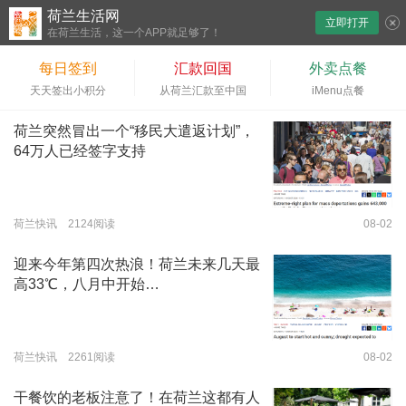
荷兰生活网
立即打开
下拉刷新
在荷兰生活，这一个APP就足够了！
每日签到
汇款回国
外卖点餐
天天签出小积分
从荷兰汇款至中国
iMenu点餐
荷兰突然冒出一个“移民大遣返计划”，
64万人已经签字支持
荷兰快讯 2124阅读
08-02
迎来今年第四次热浪！荷兰未来几天最
高33℃，八月中开始…
荷兰快讯 2261阅读
08-02
干餐饮的老板注意了！在荷兰这都有人