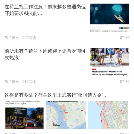
在荷兰找工作注意！越来越多普通岗位
开始要求AI技能…
荷兰快讯 920阅读
07-26
前所未有？荷兰下周或迎历史首次“第4
次热浪”
荷兰快讯 932阅读
07-26
这得是有多乱？荷兰这里正式实行“夜间禁入令”…