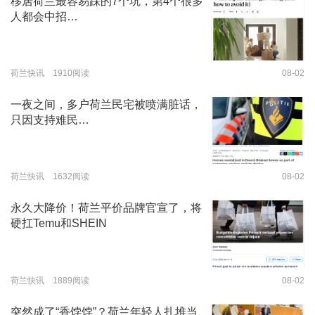
移居荷兰最容易踩的7个坑，第4个很多
人都会中招…
荷兰快讯 1910阅读
08-02
一夜之间，多户荷兰民宅被喷满脏话，
只因支持难民…
荷兰快讯 1632阅读
08-02
永久大降价！荷兰平价品牌官宣了，将
硬扛Temu和SHEIN
荷兰快讯 1889阅读
08-02
突然成了“香饽饽”？荷兰年轻人扎堆当