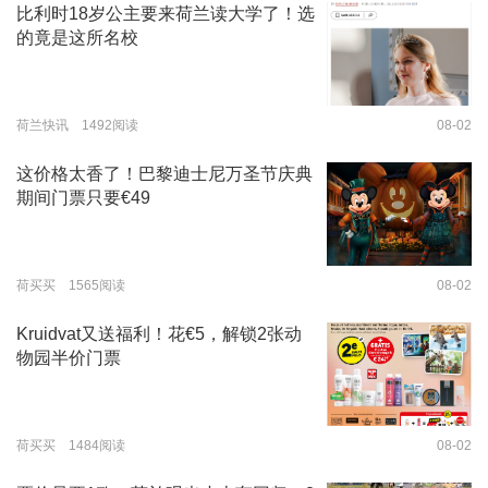
比利时18岁公主要来荷兰读大学了！选
的竟是这所名校
荷兰快讯 1492阅读
08-02
这价格太香了！巴黎迪士尼万圣节庆典
期间门票只要€49
荷买买 1565阅读
08-02
Kruidvat又送福利！花€5，解锁2张动
物园半价门票
荷买买 1484阅读
08-02