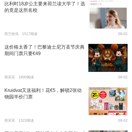
比利时18岁公主要来荷兰读大学了！选
的竟是这所名校
荷兰快讯 1517阅读
08-02
这价格太香了！巴黎迪士尼万圣节庆典
期间门票只要€49
荷买买 1600阅读
08-02
Kruidvat又送福利！花€5，解锁2张动
物园半价门票
荷买买 1523阅读
08-02