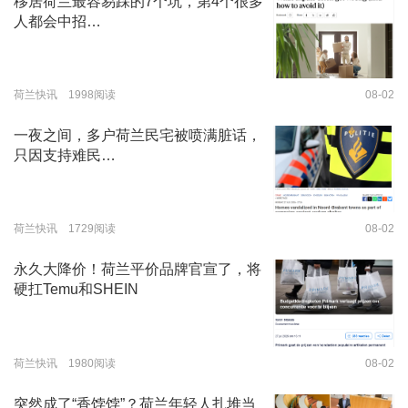
移居荷兰最容易踩的7个坑，第4个很多
人都会中招…
荷兰快讯 1998阅读
08-02
一夜之间，多户荷兰民宅被喷满脏话，
只因支持难民…
荷兰快讯 1729阅读
08-02
永久大降价！荷兰平价品牌官宣了，将
硬扛Temu和SHEIN
荷兰快讯 1980阅读
08-02
突然成了“香饽饽”？荷兰年轻人扎堆当