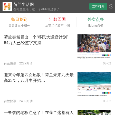
荷兰生活网
立即打开
下拉刷新
在荷兰生活，这一个APP就足够了！
每日签到
汇款回国
外卖点餐
天天签出小积分
从荷兰汇款至中国
iMenu点餐
荷兰突然冒出一个“移民大遣返计划”，
64万人已经签字支持
荷兰快讯 2227阅读
08-02
迎来今年第四次热浪！荷兰未来几天最
高33℃，八月中开始…
荷兰快讯 2409阅读
08-02
干餐饮的老板注意了！在荷兰这都有人