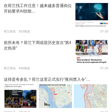
在荷兰找工作注意！越来越多普通岗位
开始要求AI技能…
荷兰快讯 933阅读
07-26
前所未有？荷兰下周或迎历史首次“第4
次热浪”
荷兰快讯 946阅读
07-26
这得是有多乱？荷兰这里正式实行“夜间禁入令”…