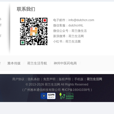
联系我们
手
电子邮件：info@dutchcn.com
时
微信客服：dutchcnNL
微信公众号：荷兰微生活
方
新浪微博：荷兰生活网
小红书：荷兰生活菌
/
/
/
/
付
雅本传媒
荷兰生活导航
神州中医药电商
用户协议
|
隐私条款
|
免责声明
|
版权声明
|
手机版
|
荷兰生活网
© 2013-2026
荷兰生活网
All Rights Reserved
(
广州雅本通信科技有限公司 粤ICP备16041038号
)