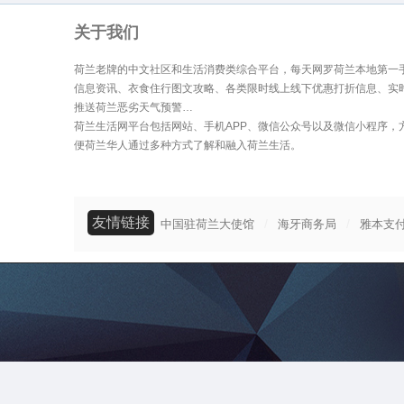
关于我们
荷兰老牌的中文社区和生活消费类综合平台，每天网罗荷兰本地第一
信息资讯、衣食住行图文攻略、各类限时线上线下优惠打折信息、实
推送荷兰恶劣天气预警…
荷兰生活网平台包括网站、手机APP、微信公众号以及微信小程序，
便荷兰华人通过多种方式了解和融入荷兰生活。
友情链接
/
/
中国驻荷兰大使馆
海牙商务局
雅本支