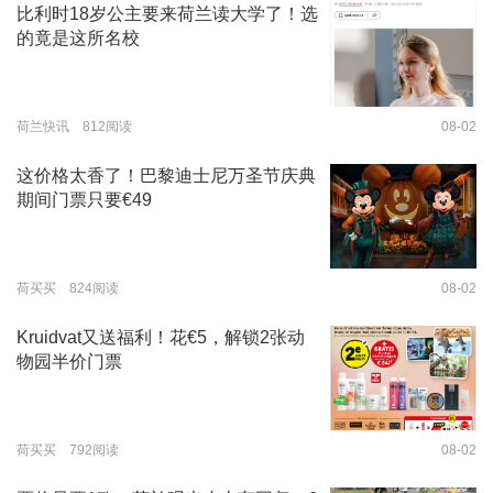
比利时18岁公主要来荷兰读大学了！选
的竟是这所名校
荷兰快讯 812阅读
08-02
这价格太香了！巴黎迪士尼万圣节庆典
期间门票只要€49
荷买买 824阅读
08-02
Kruidvat又送福利！花€5，解锁2张动
物园半价门票
荷买买 792阅读
08-02