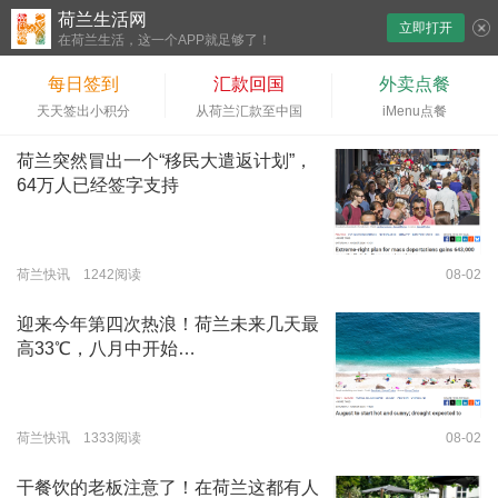
荷兰生活网
立即打开
下拉刷新
在荷兰生活，这一个APP就足够了！
每日签到
汇款回国
外卖点餐
天天签出小积分
从荷兰汇款至中国
iMenu点餐
荷兰突然冒出一个“移民大遣返计划”，
64万人已经签字支持
荷兰快讯 1242阅读
08-02
迎来今年第四次热浪！荷兰未来几天最
高33℃，八月中开始…
荷兰快讯 1333阅读
08-02
干餐饮的老板注意了！在荷兰这都有人