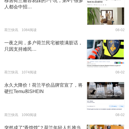
移居荷兰最容易踩的7个坑，第4个很多
人都会中招…
荷兰快讯 1084阅读
08-02
一夜之间，多户荷兰民宅被喷满脏话，
只因支持难民…
荷兰快讯 1074阅读
08-02
永久大降价！荷兰平价品牌官宣了，将
硬扛Temu和SHEIN
荷兰快讯 1090阅读
08-02
突然成了“香饽饽”？荷兰年轻人扎堆当