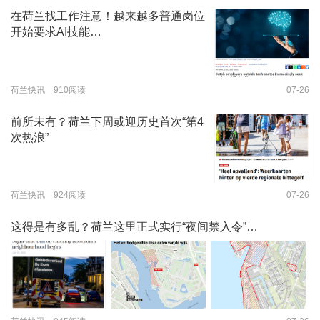
在荷兰找工作注意！越来越多普通岗位
开始要求AI技能…
荷兰快讯 910阅读
07-26
前所未有？荷兰下周或迎历史首次“第4
次热浪”
荷兰快讯 924阅读
07-26
这得是有多乱？荷兰这里正式实行“夜间禁入令”…