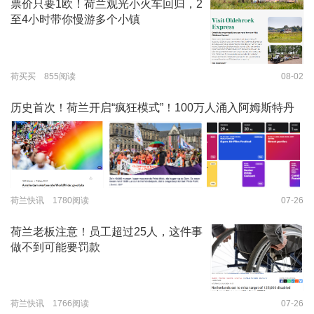
票价只要1欧！荷兰观光小火车回归，2
至4小时带你慢游多个小镇
荷买买 855阅读
08-02
历史首次！荷兰开启“疯狂模式”！100万人涌入阿姆斯特丹
荷兰快讯 1780阅读
07-26
荷兰老板注意！员工超过25人，这件事
做不到可能要罚款
荷兰快讯 1766阅读
07-26