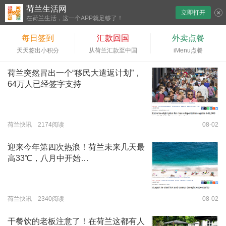
荷兰生活网
立即打开
下拉刷新
在荷兰生活，这一个APP就足够了！
每日签到
汇款回国
外卖点餐
天天签出小积分
从荷兰汇款至中国
iMenu点餐
荷兰突然冒出一个“移民大遣返计划”，
64万人已经签字支持
荷兰快讯 2174阅读
08-02
迎来今年第四次热浪！荷兰未来几天最
高33℃，八月中开始…
荷兰快讯 2340阅读
08-02
干餐饮的老板注意了！在荷兰这都有人