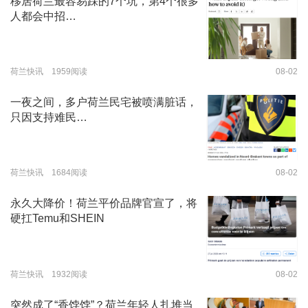
移居荷兰最容易踩的7个坑，第4个很多
人都会中招…
荷兰快讯 1959阅读
08-02
一夜之间，多户荷兰民宅被喷满脏话，
只因支持难民…
荷兰快讯 1684阅读
08-02
永久大降价！荷兰平价品牌官宣了，将
硬扛Temu和SHEIN
荷兰快讯 1932阅读
08-02
突然成了“香饽饽”？荷兰年轻人扎堆当