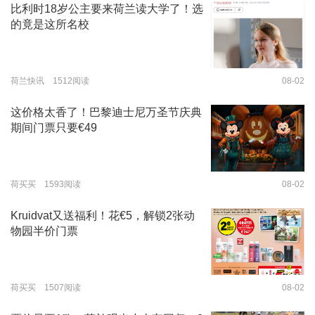
比利时18岁公主要来荷兰读大学了！选
的竟是这所名校
荷兰快讯 1512阅读
08-02
这价格太香了！巴黎迪士尼万圣节庆典
期间门票只要€49
荷买买 1593阅读
08-02
Kruidvat又送福利！花€5，解锁2张动
物园半价门票
荷买买 1507阅读
08-02