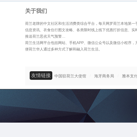
关于我们
荷兰老牌的中文社区和生活消费类综合平台，每天网罗荷兰本地第一
信息资讯、衣食住行图文攻略、各类限时线上线下优惠打折信息、实
推送荷兰恶劣天气预警…
荷兰生活网平台包括网站、手机APP、微信公众号以及微信小程序，
便荷兰华人通过多种方式了解和融入荷兰生活。
友情链接
/
/
中国驻荷兰大使馆
海牙商务局
雅本支