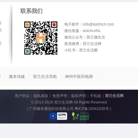
联系我们
手
电子邮件：info@dutchcn.com
时
微信客服：dutchcnNL
微信公众号：荷兰微生活
方
新浪微博：荷兰生活网
小红书：荷兰生活菌
/
/
/
/
付
雅本传媒
荷兰生活导航
神州中医药电商
用户协议
|
隐私条款
|
免责声明
|
版权声明
|
手机版
|
荷兰生活网
© 2013-2026
荷兰生活网
All Rights Reserved
(
广州雅本通信科技有限公司 粤ICP备16041038号
)