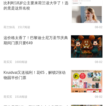
比利时18岁公主要来荷兰读大学了！选
的竟是这所名校
荷兰快讯 1517阅读
08-02
这价格太香了！巴黎迪士尼万圣节庆典
期间门票只要€49
荷买买 1600阅读
08-02
Kruidvat又送福利！花€5，解锁2张动
物园半价门票
荷买买 1516阅读
08-02