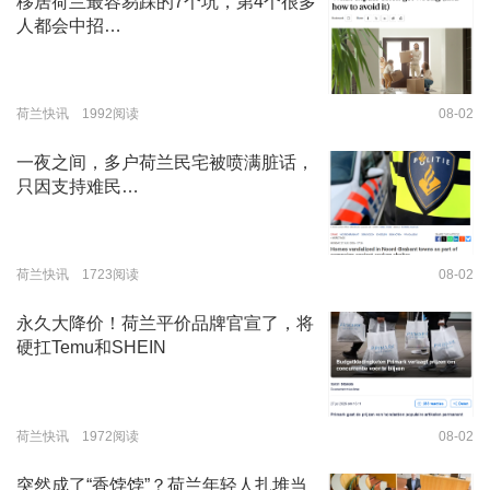
移居荷兰最容易踩的7个坑，第4个很多
人都会中招…
荷兰快讯 1992阅读
08-02
一夜之间，多户荷兰民宅被喷满脏话，
只因支持难民…
荷兰快讯 1723阅读
08-02
永久大降价！荷兰平价品牌官宣了，将
硬扛Temu和SHEIN
荷兰快讯 1972阅读
08-02
突然成了“香饽饽”？荷兰年轻人扎堆当