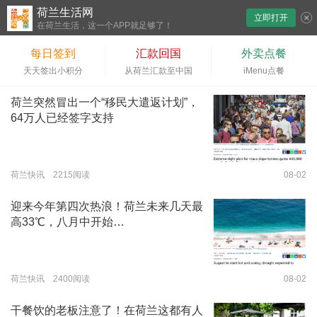
荷兰生活网
立即打开
下拉刷新
在荷兰生活，这一个APP就足够了！
每日签到
汇款回国
外卖点餐
天天签出小积分
从荷兰汇款至中国
iMenu点餐
荷兰突然冒出一个“移民大遣返计划”，
64万人已经签字支持
荷兰快讯 2215阅读
08-02
迎来今年第四次热浪！荷兰未来几天最
高33℃，八月中开始…
荷兰快讯 2400阅读
08-02
干餐饮的老板注意了！在荷兰这都有人