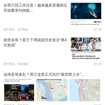
在荷兰找工作注意！越来越多普通岗位
开始要求AI技能…
荷兰快讯 933阅读
07-26
前所未有？荷兰下周或迎历史首次“第4
次热浪”
荷兰快讯 946阅读
07-26
这得是有多乱？荷兰这里正式实行“夜间禁入令”…