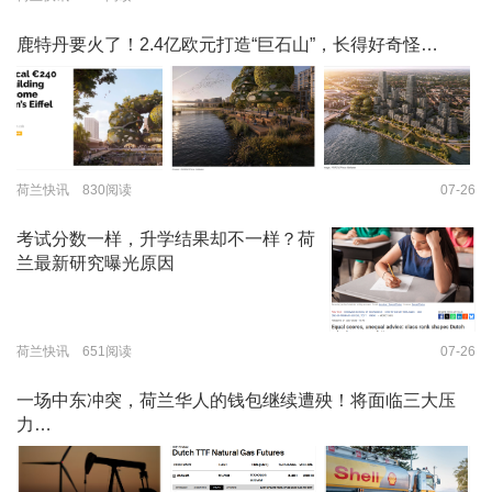
鹿特丹要火了！2.4亿欧元打造“巨石山”，长得好奇怪…
荷兰快讯 830阅读
07-26
考试分数一样，升学结果却不一样？荷
兰最新研究曝光原因
荷兰快讯 651阅读
07-26
一场中东冲突，荷兰华人的钱包继续遭殃！将面临三大压
力…