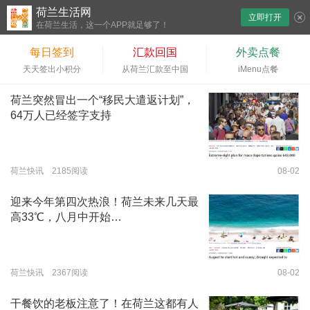
荷兰生活网
立即打开
下拉刷新
在荷兰生活，这一个APP就足够了！
每日签到
汇款回国
外卖点餐
天天签出小积分
从荷兰汇款至中国
iMenu点餐
荷兰突然冒出一个“移民大遣返计划”，
64万人已经签字支持
荷兰快讯 2185阅读
08-02
迎来今年第四次热浪！荷兰未来几天最
高33℃，八月中开始…
荷兰快讯 2367阅读
08-02
干餐饮的老板注意了！在荷兰这都有人