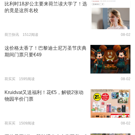
比利时18岁公主要来荷兰读大学了！选
的竟是这所名校
荷兰快讯 1512阅读
08-02
这价格太香了！巴黎迪士尼万圣节庆典
期间门票只要€49
荷买买 1595阅读
08-02
Kruidvat又送福利！花€5，解锁2张动
物园半价门票
荷买买 1509阅读
08-02