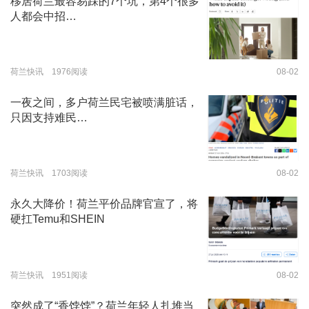
移居荷兰最容易踩的7个坑，第4个很多
人都会中招…
荷兰快讯 1976阅读
08-02
一夜之间，多户荷兰民宅被喷满脏话，
只因支持难民…
荷兰快讯 1703阅读
08-02
永久大降价！荷兰平价品牌官宣了，将
硬扛Temu和SHEIN
荷兰快讯 1951阅读
08-02
突然成了“香饽饽”？荷兰年轻人扎堆当