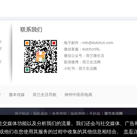
联系我们
手
电子邮件：info@dutchcn.com
时
微信客服：dutchcnNL
微信公众号：荷兰微生活
方
新浪微博：荷兰生活网
小红书：荷兰生活菌
/
/
/
/
付
雅本传媒
荷兰生活导航
神州中医药电商
用户协议
|
隐私条款
|
免责声明
|
版权声明
|
手机版
|
荷兰生活网
© 2013-2026
荷兰生活网
All Rights Reserved
、提供社交媒体功能以及分析我们的流量。我们还会与社交媒体、广
(
广州雅本通信科技有限公司 粤ICP备16041038号
)
或他们在您使用其服务的过程中收集的其他信息相结合。
查看