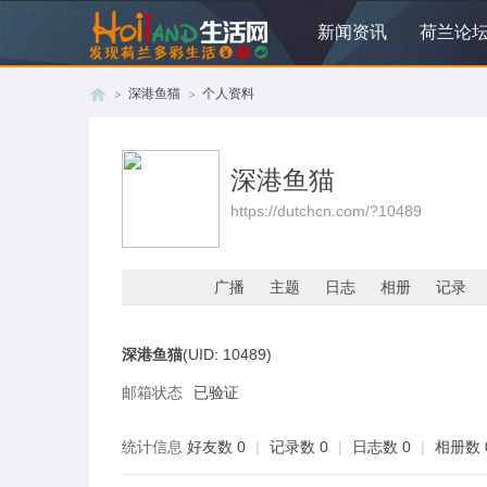
新闻资讯
荷兰论
深港鱼猫
个人资料
深港鱼猫
荷
›
›
https://dutchcn.com/?10489
广播
主题
日志
相册
记录
深港鱼猫
(UID: 10489)
邮箱状态
已验证
兰
统计信息
好友数 0
|
记录数 0
|
日志数 0
|
相册数 