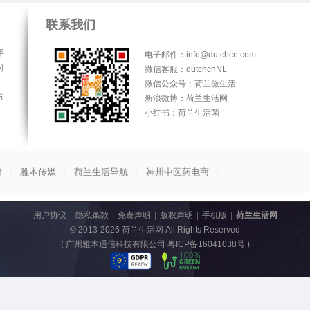
联系我们
手
电子邮件：info@dutchcn.com
时
微信客服：dutchcnNL
微信公众号：荷兰微生活
方
新浪微博：荷兰生活网
小红书：荷兰生活菌
/
/
/
/
付
雅本传媒
荷兰生活导航
神州中医药电商
用户协议
|
隐私条款
|
免责声明
|
版权声明
|
手机版
|
荷兰生活网
© 2013-2026
荷兰生活网
All Rights Reserved
(
广州雅本通信科技有限公司 粤ICP备16041038号
)