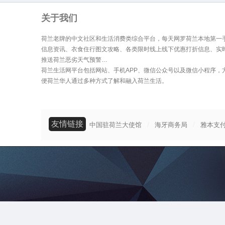
关于我们
荷兰老牌的中文社区和生活消费类综合平台，每天网罗荷兰本地第一
信息资讯、衣食住行图文攻略、各类限时线上线下优惠打折信息、实
推送荷兰恶劣天气预警…
荷兰生活网平台包括网站、手机APP、微信公众号以及微信小程序，
便荷兰华人通过多种方式了解和融入荷兰生活。
友情链接
/
/
中国驻荷兰大使馆
海牙商务局
雅本支