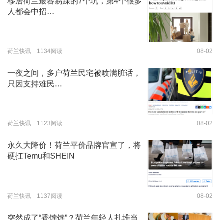
移居荷兰最容易踩的7个坑，第4个很多
人都会中招…
荷兰快讯 1134阅读
08-02
一夜之间，多户荷兰民宅被喷满脏话，
只因支持难民…
荷兰快讯 1123阅读
08-02
永久大降价！荷兰平价品牌官宣了，将
硬扛Temu和SHEIN
荷兰快讯 1137阅读
08-02
突然成了“香饽饽”？荷兰年轻人扎堆当