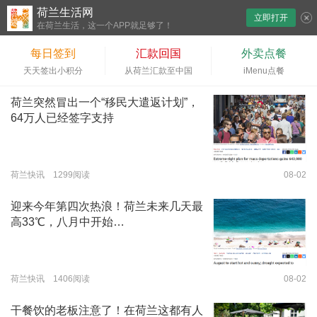
荷兰生活网
立即打开
下拉刷新
在荷兰生活，这一个APP就足够了！
每日签到
汇款回国
外卖点餐
天天签出小积分
从荷兰汇款至中国
iMenu点餐
荷兰突然冒出一个“移民大遣返计划”，
64万人已经签字支持
荷兰快讯 1299阅读
08-02
迎来今年第四次热浪！荷兰未来几天最
高33℃，八月中开始…
荷兰快讯 1406阅读
08-02
干餐饮的老板注意了！在荷兰这都有人