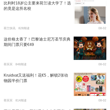
比利时18岁公主要来荷兰读大学了！选
的竟是这所名校
荷兰快讯 828阅读
08-02
这价格太香了！巴黎迪士尼万圣节庆典
期间门票只要€49
荷买买 848阅读
08-02
Kruidvat又送福利！花€5，解锁2张动
物园半价门票
荷买买 814阅读
08-02