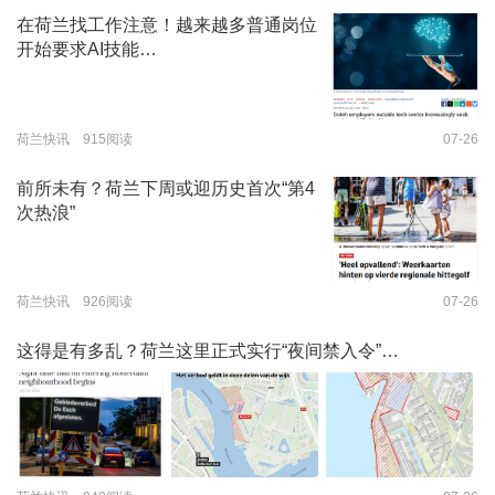
在荷兰找工作注意！越来越多普通岗位
开始要求AI技能…
荷兰快讯 915阅读
07-26
前所未有？荷兰下周或迎历史首次“第4
次热浪”
荷兰快讯 926阅读
07-26
这得是有多乱？荷兰这里正式实行“夜间禁入令”…