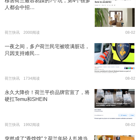
移居荷兰最容易踩的7个坑，第4个很多
人都会中招…
荷兰快讯 2000阅读
08-02
一夜之间，多户荷兰民宅被喷满脏话，
只因支持难民…
荷兰快讯 1734阅读
08-02
永久大降价！荷兰平价品牌官宣了，将
硬扛Temu和SHEIN
荷兰快讯 1992阅读
08-02
突然成了“香饽饽”？荷兰年轻人扎堆当