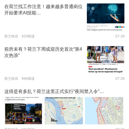
在荷兰找工作注意！越来越多普通岗位
开始要求AI技能…
荷兰快讯 933阅读
07-26
前所未有？荷兰下周或迎历史首次“第4
次热浪”
荷兰快讯 946阅读
07-26
这得是有多乱？荷兰这里正式实行“夜间禁入令”…