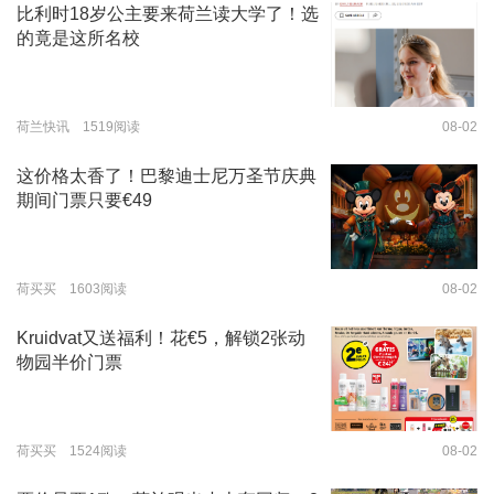
比利时18岁公主要来荷兰读大学了！选
的竟是这所名校
荷兰快讯 1519阅读
08-02
这价格太香了！巴黎迪士尼万圣节庆典
期间门票只要€49
荷买买 1603阅读
08-02
Kruidvat又送福利！花€5，解锁2张动
物园半价门票
荷买买 1524阅读
08-02