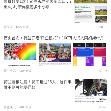
票价只要1欧！荷兰观光小火车回归，2
至4小时带你慢游多个小镇
荷买买 1627阅读
08-02
历史首次！荷兰开启“疯狂模式”！100万人涌入阿姆斯特丹
荷兰快讯 2304阅读
07-26
荷兰老板注意！员工超过25人，这件事
做不到可能要罚款
荷兰快讯 2486阅读
07-26