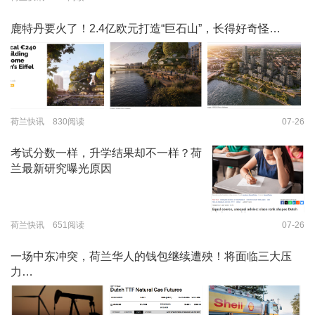
鹿特丹要火了！2.4亿欧元打造“巨石山”，长得好奇怪…
荷兰快讯 830阅读
07-26
考试分数一样，升学结果却不一样？荷
兰最新研究曝光原因
荷兰快讯 651阅读
07-26
一场中东冲突，荷兰华人的钱包继续遭殃！将面临三大压
力…