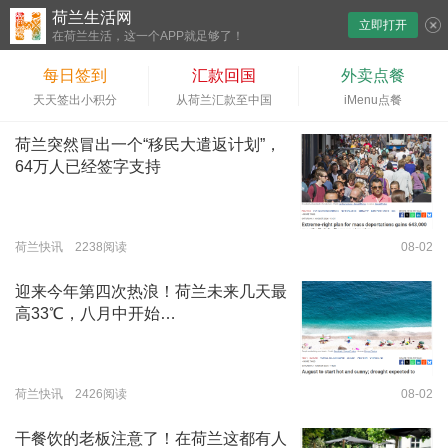
荷兰生活网
立即打开
下拉刷新
在荷兰生活，这一个APP就足够了！
每日签到
汇款回国
外卖点餐
天天签出小积分
从荷兰汇款至中国
iMenu点餐
荷兰突然冒出一个“移民大遣返计划”，
64万人已经签字支持
荷兰快讯 2238阅读
08-02
迎来今年第四次热浪！荷兰未来几天最
高33℃，八月中开始…
荷兰快讯 2426阅读
08-02
干餐饮的老板注意了！在荷兰这都有人