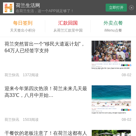
荷兰生活网
立即打开
下拉刷新
在荷兰生活，这一个APP就足够了！
每日签到
汇款回国
外卖点餐
天天签出小积分
从荷兰汇款至中国
iMenu点餐
荷兰突然冒出一个“移民大遣返计划”，
64万人已经签字支持
荷兰快讯 1372阅读
08-02
迎来今年第四次热浪！荷兰未来几天最
高33℃，八月中开始…
荷兰快讯 1503阅读
08-02
干餐饮的老板注意了！在荷兰这都有人