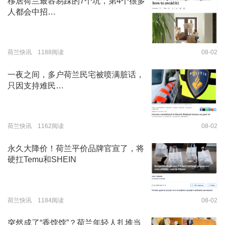
移居荷兰最容易踩的7个坑，第4个很多
人都会中招…
荷兰快讯 1188阅读
08-02
一夜之间，多户荷兰民宅被喷满脏话，
只因支持难民…
荷兰快讯 1162阅读
08-02
永久大降价！荷兰平价品牌官宣了，将
硬扛Temu和SHEIN
荷兰快讯 1184阅读
08-02
突然成了“香饽饽”？荷兰年轻人扎堆当