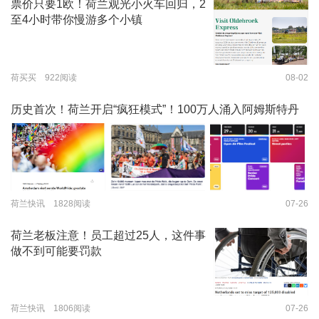
票价只要1欧！荷兰观光小火车回归，2
至4小时带你慢游多个小镇
荷买买 922阅读
08-02
历史首次！荷兰开启“疯狂模式”！100万人涌入阿姆斯特丹
荷兰快讯 1828阅读
07-26
荷兰老板注意！员工超过25人，这件事
做不到可能要罚款
荷兰快讯 1806阅读
07-26