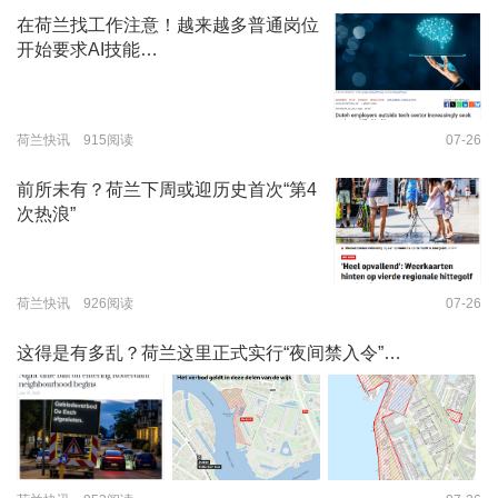
在荷兰找工作注意！越来越多普通岗位
开始要求AI技能…
荷兰快讯 915阅读
07-26
前所未有？荷兰下周或迎历史首次“第4
次热浪”
荷兰快讯 926阅读
07-26
这得是有多乱？荷兰这里正式实行“夜间禁入令”…