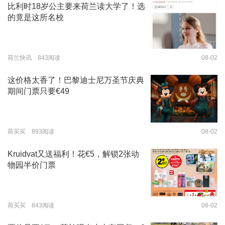
比利时18岁公主要来荷兰读大学了！选
的竟是这所名校
荷兰快讯 843阅读
08-02
这价格太香了！巴黎迪士尼万圣节庆典
期间门票只要€49
荷买买 893阅读
08-02
Kruidvat又送福利！花€5，解锁2张动
物园半价门票
荷买买 843阅读
08-02