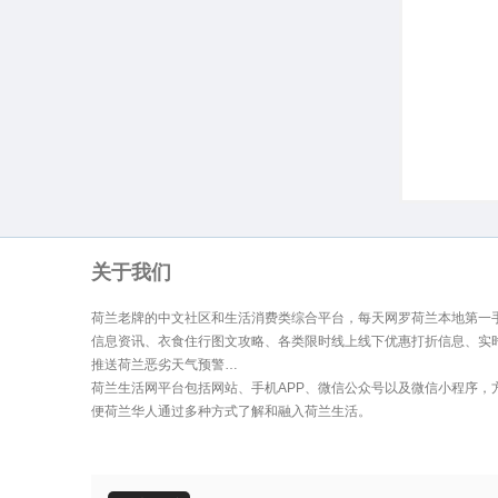
生
关于我们
荷兰老牌的中文社区和生活消费类综合平台，每天网罗荷兰本地第一
信息资讯、衣食住行图文攻略、各类限时线上线下优惠打折信息、实
活
推送荷兰恶劣天气预警…
荷兰生活网平台包括网站、手机APP、微信公众号以及微信小程序，
便荷兰华人通过多种方式了解和融入荷兰生活。