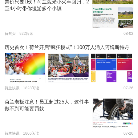
票价只要1欧！荷兰观光小火车回归，2
至4小时带你慢游多个小镇
荷买买 922阅读
08-02
历史首次！荷兰开启“疯狂模式”！100万人涌入阿姆斯特丹
荷兰快讯 1828阅读
07-26
荷兰老板注意！员工超过25人，这件事
做不到可能要罚款
荷兰快讯 1806阅读
07-26