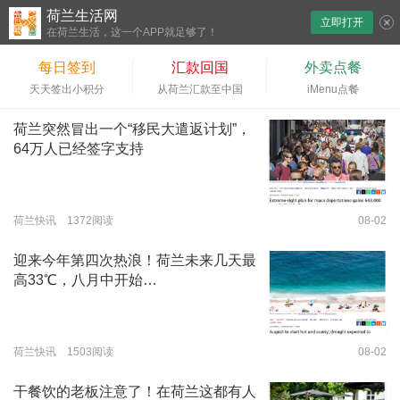
荷兰生活网
立即打开
下拉刷新
在荷兰生活，这一个APP就足够了！
每日签到
汇款回国
外卖点餐
天天签出小积分
从荷兰汇款至中国
iMenu点餐
荷兰突然冒出一个“移民大遣返计划”，
64万人已经签字支持
荷兰快讯 1372阅读
08-02
迎来今年第四次热浪！荷兰未来几天最
高33℃，八月中开始…
荷兰快讯 1503阅读
08-02
干餐饮的老板注意了！在荷兰这都有人