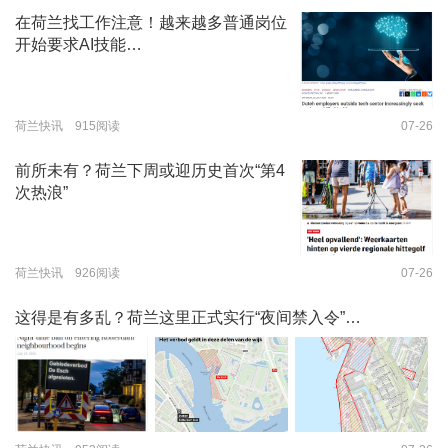
在荷兰找工作注意！越来越多普通岗位
开始要求AI技能…
荷兰快讯 915阅读
07-26
前所未有？荷兰下周或迎历史首次“第4
次热浪”
荷兰快讯 926阅读
07-26
这得是有多乱？荷兰这里正式实行“夜间禁入令”…