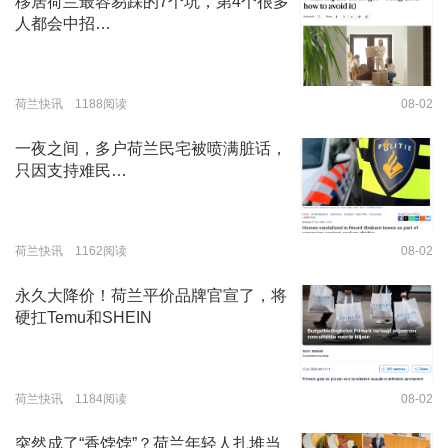
移居荷兰最容易踩的7个坑，第4个很多
人都会中招…
荷兰快讯 1188阅读
08-02
一夜之间，多户荷兰民宅被喷满脏话，
只因支持难民…
荷兰快讯 1162阅读
08-02
永久大降价！荷兰平价品牌官宣了，将
硬扛Temu和SHEIN
荷兰快讯 1184阅读
08-02
突然成了“香饽饽”？荷兰年轻人扎堆当