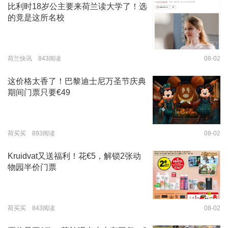
比利时18岁公主要来荷兰读大学了！选
的竟是这所名校
荷兰快讯 843阅读
08-02
这价格太香了！巴黎迪士尼万圣节庆典
期间门票只要€49
荷买买 893阅读
08-02
Kruidvat又送福利！花€5，解锁2张动
物园半价门票
荷买买 843阅读
08-02