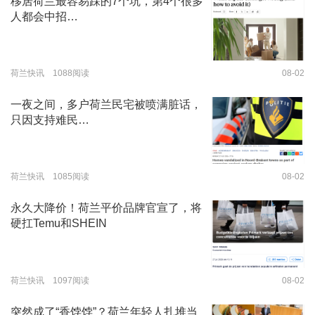
移居荷兰最容易踩的7个坑，第4个很多
人都会中招…
荷兰快讯 1088阅读
08-02
一夜之间，多户荷兰民宅被喷满脏话，
只因支持难民…
荷兰快讯 1085阅读
08-02
永久大降价！荷兰平价品牌官宣了，将
硬扛Temu和SHEIN
荷兰快讯 1097阅读
08-02
突然成了“香饽饽”？荷兰年轻人扎堆当