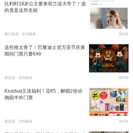
比利时18岁公主要来荷兰读大学了！选
的竟是这所名校
荷兰快讯 813阅读
08-02
这价格太香了！巴黎迪士尼万圣节庆典
期间门票只要€49
荷买买 826阅读
08-02
Kruidvat又送福利！花€5，解锁2张动
物园半价门票
荷买买 795阅读
08-02