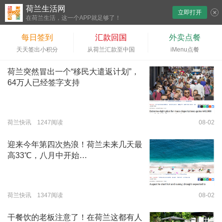
荷兰生活网
立即打开
下拉刷新
在荷兰生活，这一个APP就足够了！
每日签到
汇款回国
外卖点餐
天天签出小积分
从荷兰汇款至中国
iMenu点餐
荷兰突然冒出一个“移民大遣返计划”，
64万人已经签字支持
荷兰快讯 1247阅读
08-02
迎来今年第四次热浪！荷兰未来几天最
高33℃，八月中开始…
荷兰快讯 1347阅读
08-02
干餐饮的老板注意了！在荷兰这都有人