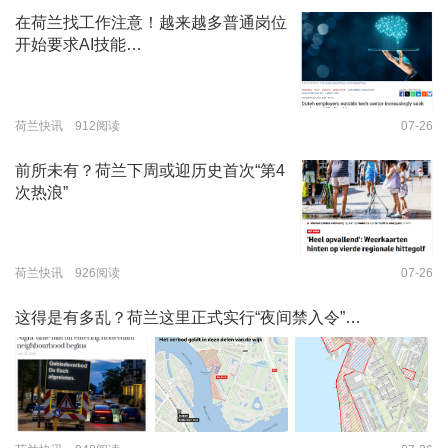
在荷兰找工作注意！越来越多普通岗位
开始要求AI技能…
荷兰快讯 912阅读
07-26
前所未有？荷兰下周或迎历史首次“第4
次热浪”
荷兰快讯 926阅读
07-26
这得是有多乱？荷兰这里正式实行“夜间禁入令”…