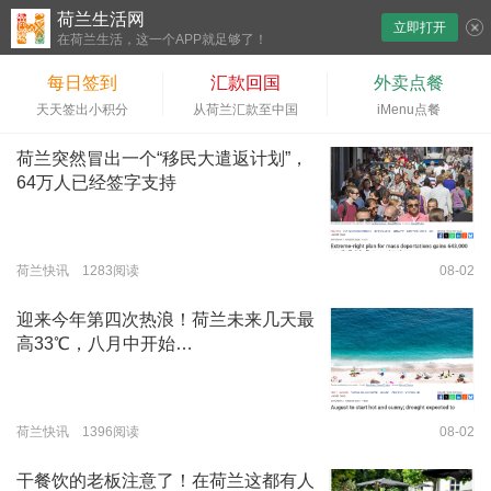
荷兰生活网
立即打开
下拉刷新
在荷兰生活，这一个APP就足够了！
每日签到
汇款回国
外卖点餐
天天签出小积分
从荷兰汇款至中国
iMenu点餐
荷兰突然冒出一个“移民大遣返计划”，
64万人已经签字支持
荷兰快讯 1283阅读
08-02
迎来今年第四次热浪！荷兰未来几天最
高33℃，八月中开始…
荷兰快讯 1396阅读
08-02
干餐饮的老板注意了！在荷兰这都有人