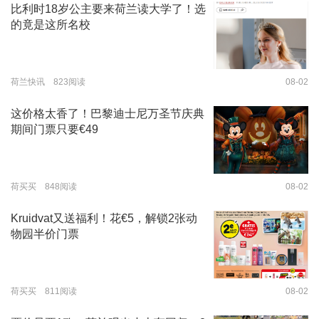
比利时18岁公主要来荷兰读大学了！选
的竟是这所名校
荷兰快讯 823阅读
08-02
这价格太香了！巴黎迪士尼万圣节庆典
期间门票只要€49
荷买买 848阅读
08-02
Kruidvat又送福利！花€5，解锁2张动
物园半价门票
荷买买 811阅读
08-02