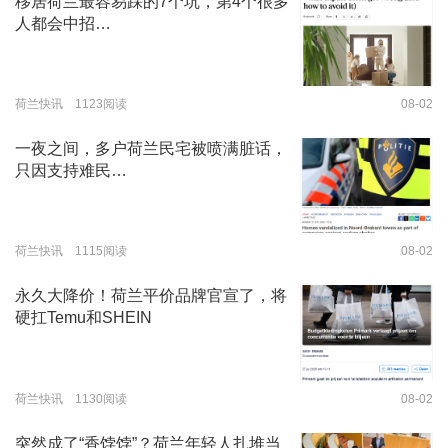
移居荷兰最容易踩的7个坑，第4个很多
人都会中招…
荷兰快讯 1123阅读
08-02
一夜之间，多户荷兰民宅被喷满脏话，
只因支持难民…
荷兰快讯 1115阅读
08-02
永久大降价！荷兰平价品牌官宣了，将
硬扛Temu和SHEIN
荷兰快讯 1130阅读
08-02
突然成了“香饽饽”？荷兰年轻人扎堆当