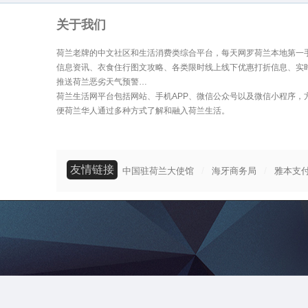
关于我们
荷兰老牌的中文社区和生活消费类综合平台，每天网罗荷兰本地第一
信息资讯、衣食住行图文攻略、各类限时线上线下优惠打折信息、实
推送荷兰恶劣天气预警…
荷兰生活网平台包括网站、手机APP、微信公众号以及微信小程序，
便荷兰华人通过多种方式了解和融入荷兰生活。
友情链接
/
/
中国驻荷兰大使馆
海牙商务局
雅本支