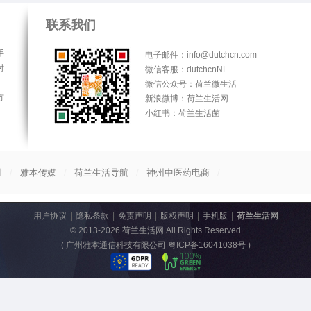
联系我们
手
电子邮件：info@dutchcn.com
时
微信客服：dutchcnNL
微信公众号：荷兰微生活
方
新浪微博：荷兰生活网
小红书：荷兰生活菌
/
/
/
/
付
雅本传媒
荷兰生活导航
神州中医药电商
用户协议
|
隐私条款
|
免责声明
|
版权声明
|
手机版
|
荷兰生活网
© 2013-2026
荷兰生活网
All Rights Reserved
(
广州雅本通信科技有限公司 粤ICP备16041038号
)