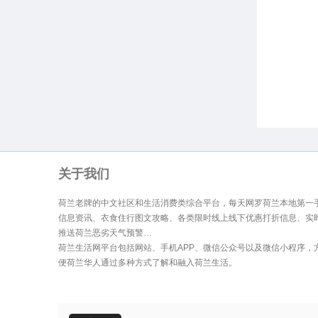
生
关于我们
荷兰老牌的中文社区和生活消费类综合平台，每天网罗荷兰本地第一
信息资讯、衣食住行图文攻略、各类限时线上线下优惠打折信息、实
活
推送荷兰恶劣天气预警…
荷兰生活网平台包括网站、手机APP、微信公众号以及微信小程序，
便荷兰华人通过多种方式了解和融入荷兰生活。