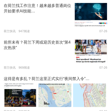
在荷兰找工作注意！越来越多普通岗位
开始要求AI技能…
荷兰快讯 947阅读
07-26
前所未有？荷兰下周或迎历史首次“第4
次热浪”
荷兰快讯 969阅读
07-26
这得是有多乱？荷兰这里正式实行“夜间禁入令”…