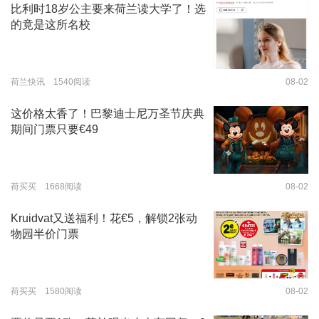
比利时18岁公主要来荷兰读大学了！选
的竟是这所名校
荷兰快讯 1540阅读
08-02
这价格太香了！巴黎迪士尼万圣节庆典
期间门票只要€49
荷买买 1668阅读
08-02
Kruidvat又送福利！花€5，解锁2张动
物园半价门票
荷买买 1580阅读
08-02