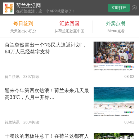
荷兰生活网
立即打开
下拉刷新
在荷兰生活，这一个APP就足够了！
每日签到
汇款回国
外卖点餐
天天签出小积分
从荷兰汇款至中国
iMenu点餐
荷兰突然冒出一个“移民大遣返计划”，
64万人已经签字支持
荷兰快讯 2397阅读
08-02
迎来今年第四次热浪！荷兰未来几天最
高33℃，八月中开始…
荷兰快讯 2604阅读
08-02
干餐饮的老板注意了！在荷兰这都有人