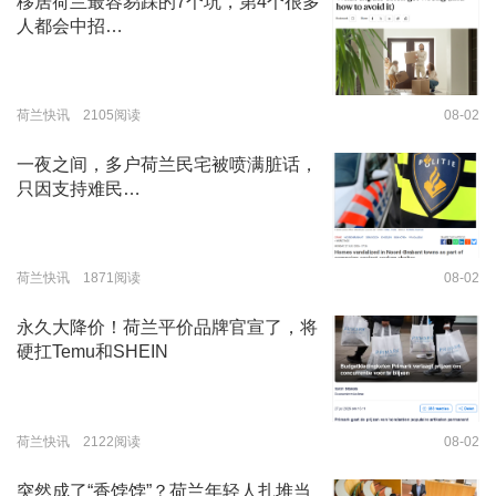
移居荷兰最容易踩的7个坑，第4个很多
人都会中招…
荷兰快讯 2105阅读
08-02
一夜之间，多户荷兰民宅被喷满脏话，
只因支持难民…
荷兰快讯 1871阅读
08-02
永久大降价！荷兰平价品牌官宣了，将
硬扛Temu和SHEIN
荷兰快讯 2122阅读
08-02
突然成了“香饽饽”？荷兰年轻人扎堆当