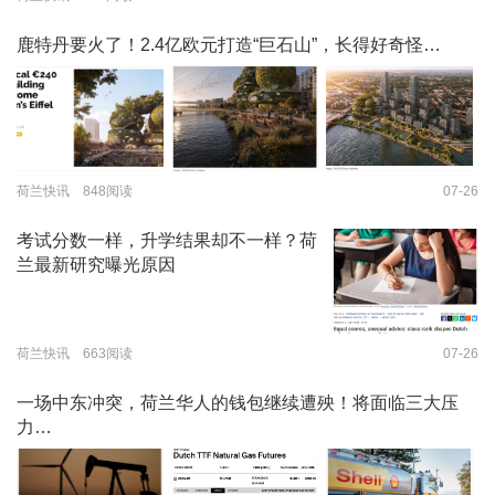
鹿特丹要火了！2.4亿欧元打造“巨石山”，长得好奇怪…
荷兰快讯 848阅读
07-26
考试分数一样，升学结果却不一样？荷
兰最新研究曝光原因
荷兰快讯 663阅读
07-26
一场中东冲突，荷兰华人的钱包继续遭殃！将面临三大压
力…