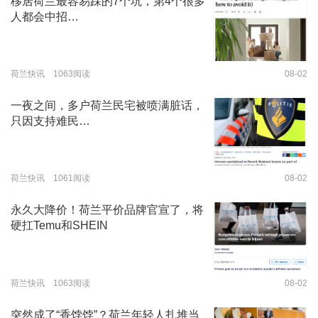
移居荷兰最容易踩的7个坑，第4个很多
人都会中招…
荷兰快讯 1063阅读
08-02
一夜之间，多户荷兰民宅被喷满脏话，
只因支持难民…
荷兰快讯 1061阅读
08-02
永久大降价！荷兰平价品牌官宣了，将
硬扛Temu和SHEIN
荷兰快讯 1063阅读
08-02
突然成了“香饽饽”？荷兰年轻人扎堆当