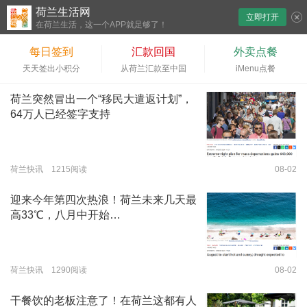
荷兰生活网
立即打开
下拉刷新
在荷兰生活，这一个APP就足够了！
每日签到
汇款回国
外卖点餐
天天签出小积分
从荷兰汇款至中国
iMenu点餐
荷兰突然冒出一个“移民大遣返计划”，
64万人已经签字支持
荷兰快讯 1215阅读
08-02
迎来今年第四次热浪！荷兰未来几天最
高33℃，八月中开始…
荷兰快讯 1290阅读
08-02
干餐饮的老板注意了！在荷兰这都有人