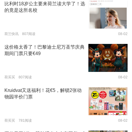
比利时18岁公主要来荷兰读大学了！选
的竟是这所名校
荷兰快讯 807阅读
08-02
这价格太香了！巴黎迪士尼万圣节庆典
期间门票只要€49
荷买买 807阅读
08-02
Kruidvat又送福利！花€5，解锁2张动
物园半价门票
荷买买 781阅读
08-02