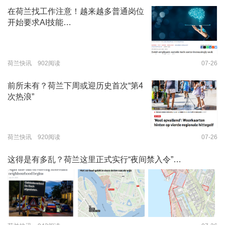
在荷兰找工作注意！越来越多普通岗位
开始要求AI技能…
荷兰快讯 902阅读
07-26
前所未有？荷兰下周或迎历史首次“第4
次热浪”
荷兰快讯 920阅读
07-26
这得是有多乱？荷兰这里正式实行“夜间禁入令”…