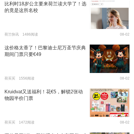
比利时18岁公主要来荷兰读大学了！选
的竟是这所名校
荷兰快讯 1486阅读
08-02
这价格太香了！巴黎迪士尼万圣节庆典
期间门票只要€49
荷买买 1556阅读
08-02
Kruidvat又送福利！花€5，解锁2张动
物园半价门票
荷买买 1472阅读
08-02