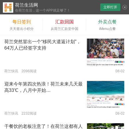
荷兰生活网
立即打开
下拉刷新
在荷兰生活，这一个APP就足够了！
每日签到
汇款回国
外卖点餐
天天签出小积分
从荷兰汇款至中国
iMenu点餐
荷兰突然冒出一个“移民大遣返计划”，
64万人已经签字支持
荷兰快讯 2096阅读
08-02
迎来今年第四次热浪！荷兰未来几天最
高33℃，八月中开始…
荷兰快讯 2232阅读
08-02
干餐饮的老板注意了！在荷兰这都有人