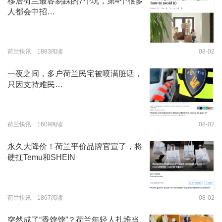
移居荷兰最容易踩的7个坑，第4个很多
人都会中招…
荷兰快讯 1883阅读
08-02
一夜之间，多户荷兰民宅被喷满脏话，
只因支持难民…
荷兰快讯 1609阅读
08-02
永久大降价！荷兰平价品牌官宣了，将
硬扛Temu和SHEIN
荷兰快讯 1867阅读
08-02
突然成了“香饽饽”？荷兰年轻人扎堆当