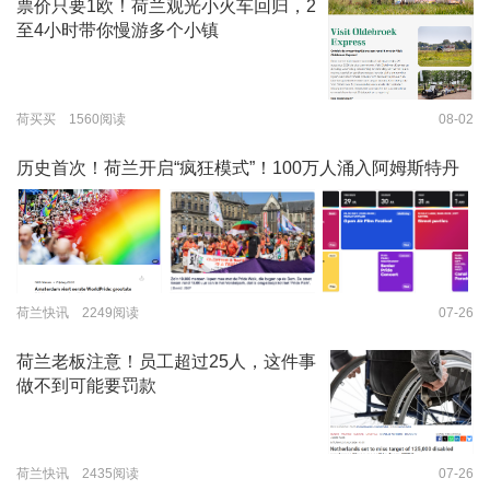
票价只要1欧！荷兰观光小火车回归，2
至4小时带你慢游多个小镇
荷买买 1560阅读
08-02
历史首次！荷兰开启“疯狂模式”！100万人涌入阿姆斯特丹
荷兰快讯 2249阅读
07-26
荷兰老板注意！员工超过25人，这件事
做不到可能要罚款
荷兰快讯 2435阅读
07-26