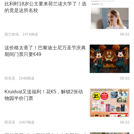
比利时18岁公主要来荷兰读大学了！选
的竟是这所名校
荷兰快讯 1474阅读
08-02
这价格太香了！巴黎迪士尼万圣节庆典
期间门票只要€49
荷买买 1548阅读
08-02
Kruidvat又送福利！花€5，解锁2张动
物园半价门票
荷买买 1467阅读
08-02