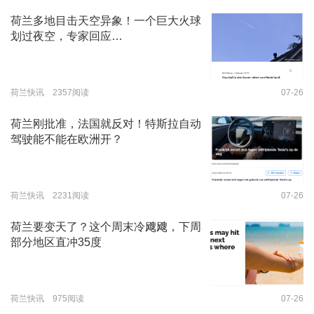
荷兰多地目击天空异象！一个巨大火球
划过夜空，专家回应…
荷兰快讯 2357阅读
07-26
荷兰刚批准，法国就反对！特斯拉自动
驾驶能不能在欧洲开？
荷兰快讯 2231阅读
07-26
荷兰要变天了？这个周末冷飕飕，下周
部分地区直冲35度
荷兰快讯 975阅读
07-26