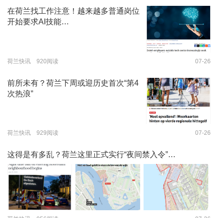
在荷兰找工作注意！越来越多普通岗位
开始要求AI技能…
荷兰快讯 920阅读
07-26
前所未有？荷兰下周或迎历史首次“第4
次热浪”
荷兰快讯 929阅读
07-26
这得是有多乱？荷兰这里正式实行“夜间禁入令”…