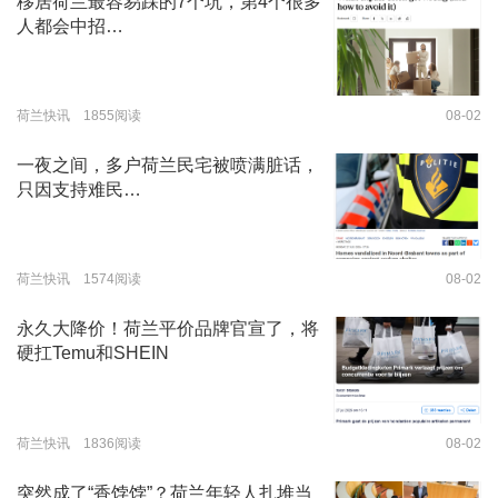
移居荷兰最容易踩的7个坑，第4个很多
人都会中招…
荷兰快讯 1855阅读
08-02
一夜之间，多户荷兰民宅被喷满脏话，
只因支持难民…
荷兰快讯 1574阅读
08-02
永久大降价！荷兰平价品牌官宣了，将
硬扛Temu和SHEIN
荷兰快讯 1836阅读
08-02
突然成了“香饽饽”？荷兰年轻人扎堆当