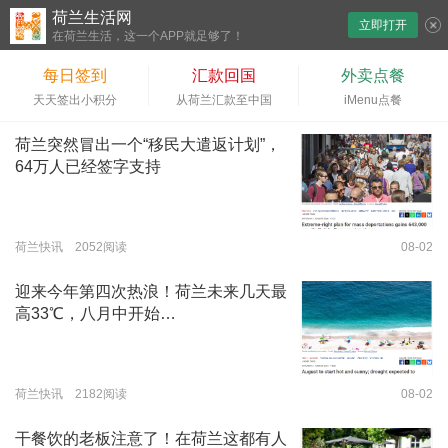
荷兰生活网
立即打开
下拉刷新
在荷兰生活，这一个APP就足够了！
每日签到
汇款回国
外卖点餐
天天签出小积分
从荷兰汇款至中国
iMenu点餐
荷兰突然冒出一个“移民大遣返计划”，
64万人已经签字支持
荷兰快讯 2052阅读
08-02
迎来今年第四次热浪！荷兰未来几天最
高33℃，八月中开始…
荷兰快讯 2182阅读
08-02
干餐饮的老板注意了！在荷兰这都有人