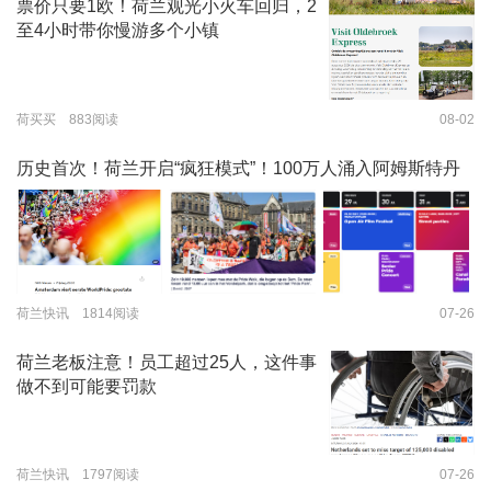
票价只要1欧！荷兰观光小火车回归，2
至4小时带你慢游多个小镇
荷买买 883阅读
08-02
历史首次！荷兰开启“疯狂模式”！100万人涌入阿姆斯特丹
荷兰快讯 1814阅读
07-26
荷兰老板注意！员工超过25人，这件事
做不到可能要罚款
荷兰快讯 1797阅读
07-26