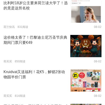
比利时18岁公主要来荷兰读大学了！选
的竟是这所名校
荷兰快讯 831阅读
08-02
这价格太香了！巴黎迪士尼万圣节庆典
期间门票只要€49
荷买买 850阅读
08-02
Kruidvat又送福利！花€5，解锁2张动
物园半价门票
荷买买 814阅读
08-02