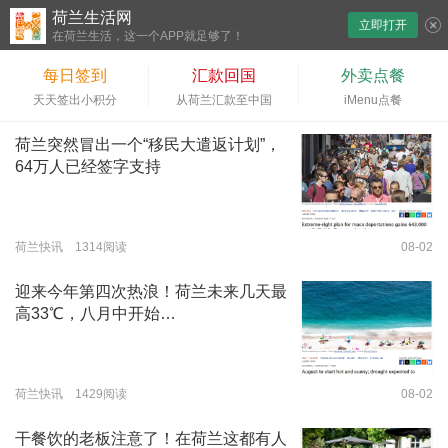
荷兰生活网
立即打开
下拉刷新
在荷兰生活，这一个APP就足够了！
每日签到
汇款回国
外卖点餐
天天签出小积分
从荷兰汇款至中国
iMenu点餐
荷兰突然冒出一个“移民大遣返计划”，
64万人已经签字支持
荷兰快讯 1314阅读
08-02
迎来今年第四次热浪！荷兰未来几天最
高33℃，八月中开始…
荷兰快讯 1429阅读
08-02
干餐饮的老板注意了！在荷兰这都有人