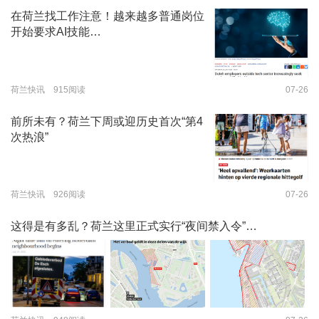
在荷兰找工作注意！越来越多普通岗位
开始要求AI技能…
荷兰快讯 915阅读
07-26
前所未有？荷兰下周或迎历史首次“第4
次热浪”
荷兰快讯 926阅读
07-26
这得是有多乱？荷兰这里正式实行“夜间禁入令”…