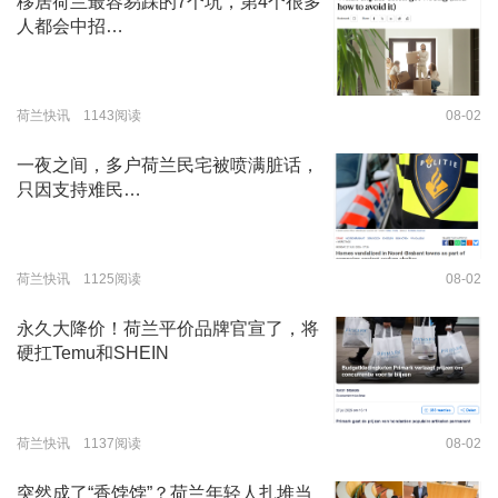
移居荷兰最容易踩的7个坑，第4个很多
人都会中招…
荷兰快讯 1143阅读
08-02
一夜之间，多户荷兰民宅被喷满脏话，
只因支持难民…
荷兰快讯 1125阅读
08-02
永久大降价！荷兰平价品牌官宣了，将
硬扛Temu和SHEIN
荷兰快讯 1137阅读
08-02
突然成了“香饽饽”？荷兰年轻人扎堆当