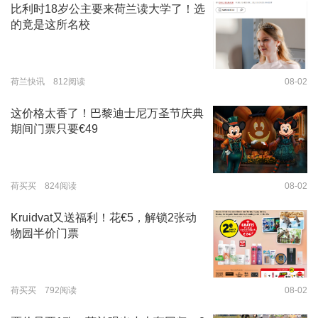
比利时18岁公主要来荷兰读大学了！选
的竟是这所名校
荷兰快讯 812阅读
08-02
这价格太香了！巴黎迪士尼万圣节庆典
期间门票只要€49
荷买买 824阅读
08-02
Kruidvat又送福利！花€5，解锁2张动
物园半价门票
荷买买 792阅读
08-02