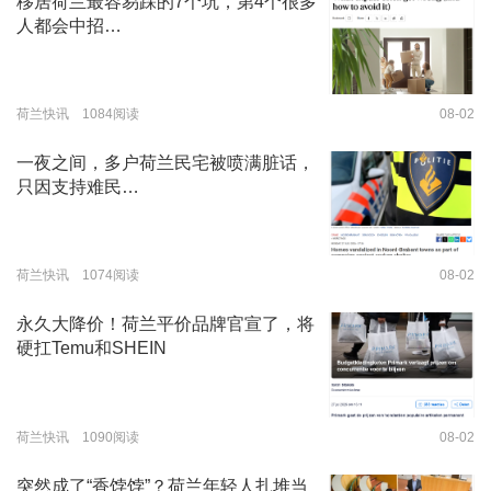
移居荷兰最容易踩的7个坑，第4个很多
人都会中招…
荷兰快讯 1084阅读
08-02
一夜之间，多户荷兰民宅被喷满脏话，
只因支持难民…
荷兰快讯 1074阅读
08-02
永久大降价！荷兰平价品牌官宣了，将
硬扛Temu和SHEIN
荷兰快讯 1090阅读
08-02
突然成了“香饽饽”？荷兰年轻人扎堆当