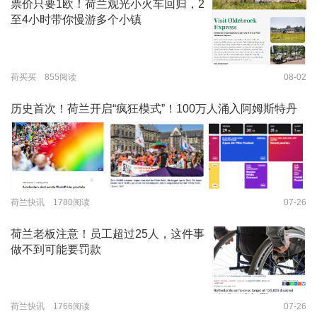
票价只要1欧！荷兰观光小火车回归，2
至4小时带你慢游多个小镇
荷买买 855阅读
08-02
历史首次！荷兰开启“疯狂模式”！100万人涌入阿姆斯特丹
荷兰快讯 1780阅读
07-26
荷兰老板注意！员工超过25人，这件事
做不到可能要罚款
荷兰快讯 1766阅读
07-26