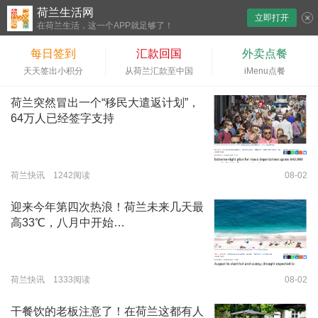
荷兰生活网
立即打开
下拉刷新
在荷兰生活，这一个APP就足够了！
每日签到
汇款回国
外卖点餐
天天签出小积分
从荷兰汇款至中国
iMenu点餐
荷兰突然冒出一个“移民大遣返计划”，
64万人已经签字支持
荷兰快讯 1242阅读
08-02
迎来今年第四次热浪！荷兰未来几天最
高33℃，八月中开始…
荷兰快讯 1333阅读
08-02
干餐饮的老板注意了！在荷兰这都有人