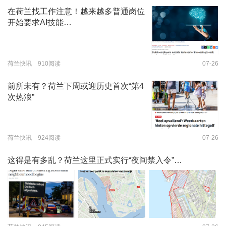
在荷兰找工作注意！越来越多普通岗位
开始要求AI技能…
荷兰快讯 910阅读
07-26
前所未有？荷兰下周或迎历史首次“第4
次热浪”
荷兰快讯 924阅读
07-26
这得是有多乱？荷兰这里正式实行“夜间禁入令”…