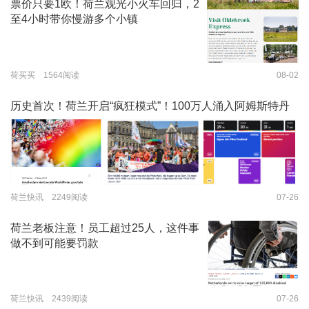
票价只要1欧！荷兰观光小火车回归，2
至4小时带你慢游多个小镇
荷买买 1564阅读
08-02
历史首次！荷兰开启“疯狂模式”！100万人涌入阿姆斯特丹
荷兰快讯 2249阅读
07-26
荷兰老板注意！员工超过25人，这件事
做不到可能要罚款
荷兰快讯 2439阅读
07-26