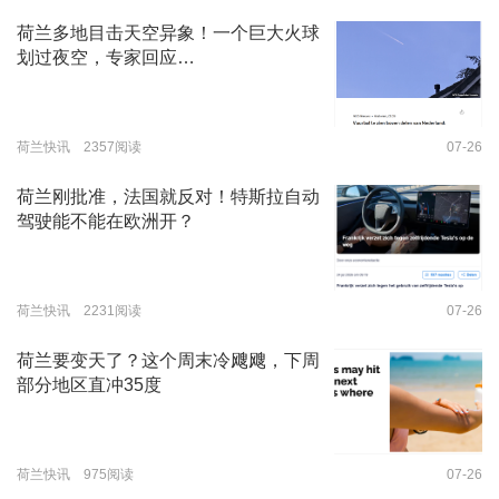
荷兰多地目击天空异象！一个巨大火球
划过夜空，专家回应…
荷兰快讯 2357阅读
07-26
荷兰刚批准，法国就反对！特斯拉自动
驾驶能不能在欧洲开？
荷兰快讯 2231阅读
07-26
荷兰要变天了？这个周末冷飕飕，下周
部分地区直冲35度
荷兰快讯 975阅读
07-26