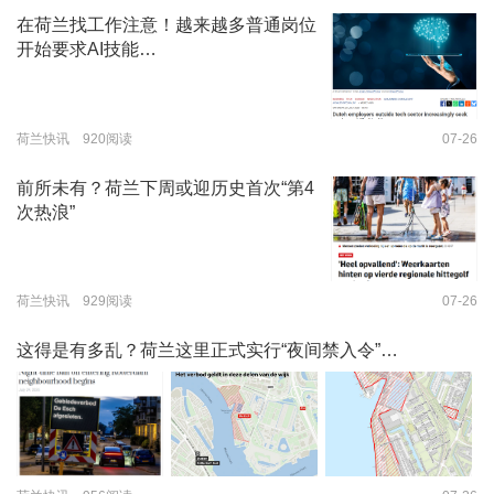
在荷兰找工作注意！越来越多普通岗位
开始要求AI技能…
荷兰快讯 920阅读
07-26
前所未有？荷兰下周或迎历史首次“第4
次热浪”
荷兰快讯 929阅读
07-26
这得是有多乱？荷兰这里正式实行“夜间禁入令”…