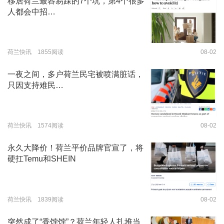
移居荷兰最容易踩的7个坑，第4个很多
人都会中招…
荷兰快讯 1855阅读
08-02
一夜之间，多户荷兰民宅被喷满脏话，
只因支持难民…
荷兰快讯 1574阅读
08-02
永久大降价！荷兰平价品牌官宣了，将
硬扛Temu和SHEIN
荷兰快讯 1839阅读
08-02
突然成了“香饽饽”？荷兰年轻人扎堆当