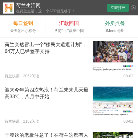
荷兰生活网
立即打开
下拉刷新
在荷兰生活，这一个APP就足够了！
每日签到
汇款回国
外卖点餐
天天签出小积分
从荷兰汇款至中国
iMenu点餐
荷兰突然冒出一个“移民大遣返计划”，
64万人已经签字支持
荷兰快讯 2052阅读
08-02
迎来今年第四次热浪！荷兰未来几天最
高33℃，八月中开始…
荷兰快讯 2182阅读
08-02
干餐饮的老板注意了！在荷兰这都有人