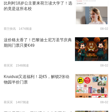
比利时18岁公主要来荷兰读大学了！选
的竟是这所名校
荷兰快讯 1474阅读
08-02
这价格太香了！巴黎迪士尼万圣节庆典
期间门票只要€49
荷买买 1548阅读
08-02
Kruidvat又送福利！花€5，解锁2张动
物园半价门票
荷买买 1467阅读
08-02