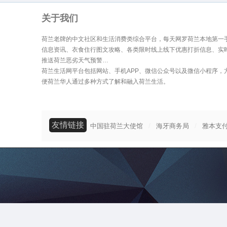
关于我们
荷兰老牌的中文社区和生活消费类综合平台，每天网罗荷兰本地第一
信息资讯、衣食住行图文攻略、各类限时线上线下优惠打折信息、实
推送荷兰恶劣天气预警…
荷兰生活网平台包括网站、手机APP、微信公众号以及微信小程序，
便荷兰华人通过多种方式了解和融入荷兰生活。
友情链接
/
/
中国驻荷兰大使馆
海牙商务局
雅本支