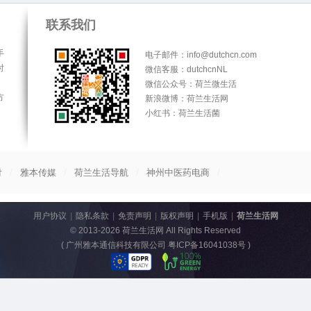
联系我们
手
电子邮件：info@dutchcn.com
时
微信客服：dutchcnNL
微信公众号：荷兰微生活
方
新浪微博：荷兰生活网
小红书：荷兰生活菌
/
/
/
/
付
雅本传媒
荷兰生活导航
神州中医药电商
用户协议
|
隐私条款
|
免责声明
|
版权声明
|
手机版
|
荷兰生活网
© 2013-2026
荷兰生活网
All Rights Reserved
(
广州雅本通信科技有限公司 粤ICP备16041038号
)