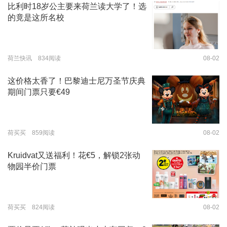
比利时18岁公主要来荷兰读大学了！选
的竟是这所名校
荷兰快讯 834阅读
08-02
这价格太香了！巴黎迪士尼万圣节庆典
期间门票只要€49
荷买买 859阅读
08-02
Kruidvat又送福利！花€5，解锁2张动
物园半价门票
荷买买 824阅读
08-02