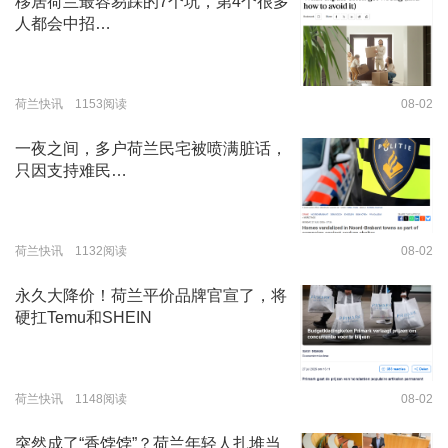
移居荷兰最容易踩的7个坑，第4个很多
人都会中招…
荷兰快讯 1153阅读
08-02
一夜之间，多户荷兰民宅被喷满脏话，
只因支持难民…
荷兰快讯 1132阅读
08-02
永久大降价！荷兰平价品牌官宣了，将
硬扛Temu和SHEIN
荷兰快讯 1148阅读
08-02
突然成了“香饽饽”？荷兰年轻人扎堆当