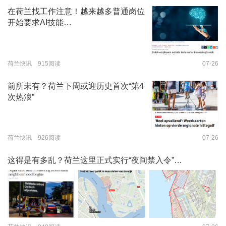
在荷兰找工作注意！越来越多普通岗位
开始要求AI技能…
荷兰快讯 915阅读
07-26
前所未有？荷兰下周或迎历史首次“第4
次热浪”
荷兰快讯 926阅读
07-26
这得是有多乱？荷兰这里正式实行“夜间禁入令”…