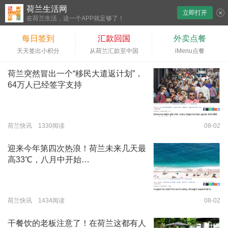
荷兰生活网
立即打开
下拉刷新
在荷兰生活，这一个APP就足够了！
每日签到
汇款回国
外卖点餐
天天签出小积分
从荷兰汇款至中国
iMenu点餐
荷兰突然冒出一个“移民大遣返计划”，
64万人已经签字支持
荷兰快讯 1330阅读
08-02
迎来今年第四次热浪！荷兰未来几天最
高33℃，八月中开始…
荷兰快讯 1434阅读
08-02
干餐饮的老板注意了！在荷兰这都有人