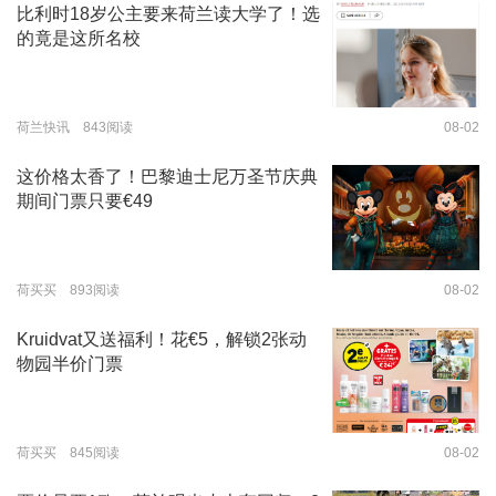
比利时18岁公主要来荷兰读大学了！选
的竟是这所名校
荷兰快讯 843阅读
08-02
这价格太香了！巴黎迪士尼万圣节庆典
期间门票只要€49
荷买买 893阅读
08-02
Kruidvat又送福利！花€5，解锁2张动
物园半价门票
荷买买 845阅读
08-02