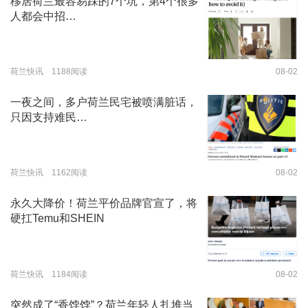
移居荷兰最容易踩的7个坑，第4个很多
人都会中招…
荷兰快讯 1188阅读
08-02
一夜之间，多户荷兰民宅被喷满脏话，
只因支持难民…
荷兰快讯 1162阅读
08-02
永久大降价！荷兰平价品牌官宣了，将
硬扛Temu和SHEIN
荷兰快讯 1184阅读
08-02
突然成了“香饽饽”？荷兰年轻人扎堆当