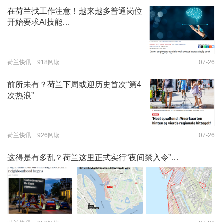
在荷兰找工作注意！越来越多普通岗位
开始要求AI技能…
荷兰快讯 918阅读
07-26
前所未有？荷兰下周或迎历史首次“第4
次热浪”
荷兰快讯 926阅读
07-26
这得是有多乱？荷兰这里正式实行“夜间禁入令”…