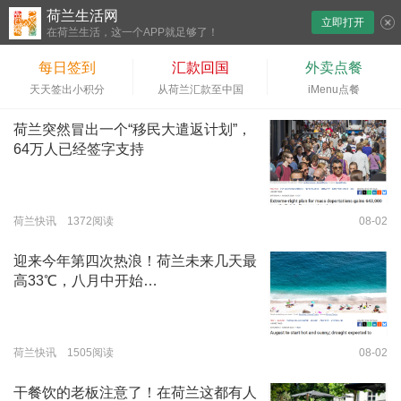
荷兰生活网
立即打开
下拉刷新
在荷兰生活，这一个APP就足够了！
每日签到
汇款回国
外卖点餐
天天签出小积分
从荷兰汇款至中国
iMenu点餐
荷兰突然冒出一个“移民大遣返计划”，
64万人已经签字支持
荷兰快讯 1372阅读
08-02
迎来今年第四次热浪！荷兰未来几天最
高33℃，八月中开始…
荷兰快讯 1505阅读
08-02
干餐饮的老板注意了！在荷兰这都有人