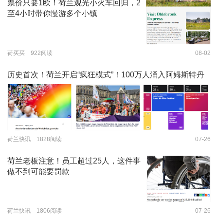
票价只要1欧！荷兰观光小火车回归，2
至4小时带你慢游多个小镇
荷买买 922阅读
08-02
历史首次！荷兰开启“疯狂模式”！100万人涌入阿姆斯特丹
荷兰快讯 1828阅读
07-26
荷兰老板注意！员工超过25人，这件事
做不到可能要罚款
荷兰快讯 1806阅读
07-26