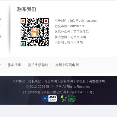
联系我们
手
电子邮件：info@dutchcn.com
时
微信客服：dutchcnNL
微信公众号：荷兰微生活
方
新浪微博：荷兰生活网
小红书：荷兰生活菌
/
/
/
/
付
雅本传媒
荷兰生活导航
神州中医药电商
用户协议
|
隐私条款
|
免责声明
|
版权声明
|
手机版
|
荷兰生活网
© 2013-2026
荷兰生活网
All Rights Reserved
(
广州雅本通信科技有限公司 粤ICP备16041038号
)