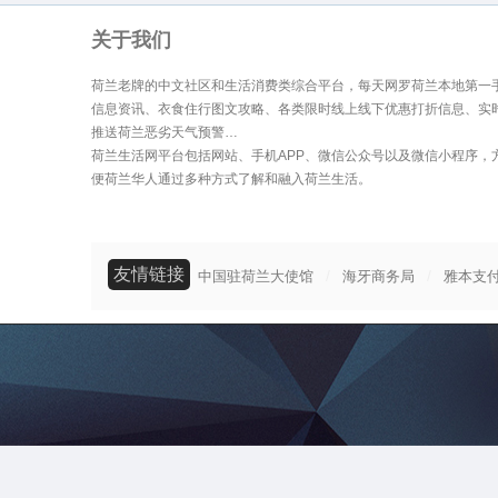
关于我们
荷兰老牌的中文社区和生活消费类综合平台，每天网罗荷兰本地第一
信息资讯、衣食住行图文攻略、各类限时线上线下优惠打折信息、实
推送荷兰恶劣天气预警…
荷兰生活网平台包括网站、手机APP、微信公众号以及微信小程序，
便荷兰华人通过多种方式了解和融入荷兰生活。
友情链接
/
/
中国驻荷兰大使馆
海牙商务局
雅本支