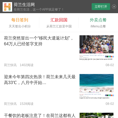
荷兰生活网
立即打开
下拉刷新
在荷兰生活，这一个APP就足够了！
每日签到
汇款回国
外卖点餐
天天签出小积分
从荷兰汇款至中国
iMenu点餐
荷兰突然冒出一个“移民大遣返计划”，
64万人已经签字支持
荷兰快讯 1402阅读
08-02
迎来今年第四次热浪！荷兰未来几天最
高33℃，八月中开始…
荷兰快讯 1528阅读
08-02
干餐饮的老板注意了！在荷兰这都有人