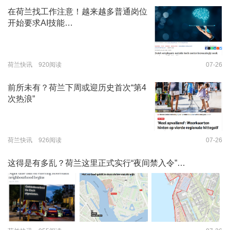
在荷兰找工作注意！越来越多普通岗位
开始要求AI技能…
荷兰快讯 920阅读
07-26
前所未有？荷兰下周或迎历史首次“第4
次热浪”
荷兰快讯 926阅读
07-26
这得是有多乱？荷兰这里正式实行“夜间禁入令”…