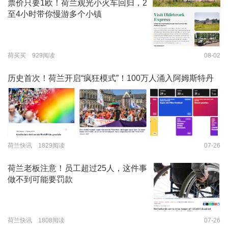
票价只要1欧！荷兰观光小火车回归，2
至4小时带你慢游多个小镇
荷买买 929阅读
08-02
历史首次！荷兰开启“疯狂模式”！100万人涌入阿姆斯特丹
荷兰快讯 1829阅读
07-26
荷兰老板注意！员工超过25人，这件事
做不到可能要罚款
荷兰快讯 1808阅读
07-26