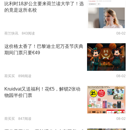
比利时18岁公主要来荷兰读大学了！选
的竟是这所名校
荷兰快讯 843阅读
08-02
这价格太香了！巴黎迪士尼万圣节庆典
期间门票只要€49
荷买买 898阅读
08-02
Kruidvat又送福利！花€5，解锁2张动
物园半价门票
荷买买 847阅读
08-02