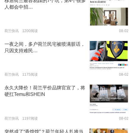
移居荷兰最容易踩的7个坑，第4个很多
人都会中招…
荷兰快讯 1200阅读
08-02
一夜之间，多户荷兰民宅被喷满脏话，
只因支持难民…
荷兰快讯 1175阅读
08-02
永久大降价！荷兰平价品牌官宣了，将
硬扛Temu和SHEIN
荷兰快讯 1197阅读
08-02
突然成了“香饽饽”？荷兰年轻人扎堆当