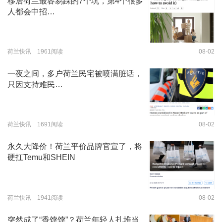
移居荷兰最容易踩的7个坑，第4个很多
人都会中招…
荷兰快讯 1961阅读
08-02
一夜之间，多户荷兰民宅被喷满脏话，
只因支持难民…
荷兰快讯 1691阅读
08-02
永久大降价！荷兰平价品牌官宣了，将
硬扛Temu和SHEIN
荷兰快讯 1941阅读
08-02
突然成了“香饽饽”？荷兰年轻人扎堆当