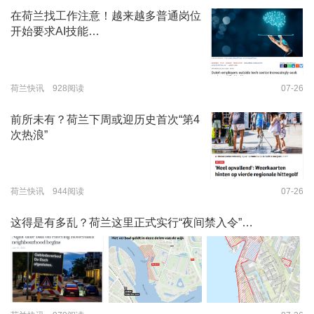
在荷兰找工作注意！越来越多普通岗位
开始要求AI技能…
荷兰快讯 928阅读
07-26
前所未有？荷兰下周或迎历史首次“第4
次热浪”
荷兰快讯 944阅读
07-26
这得是有多乱？荷兰这里正式实行“夜间禁入令”…