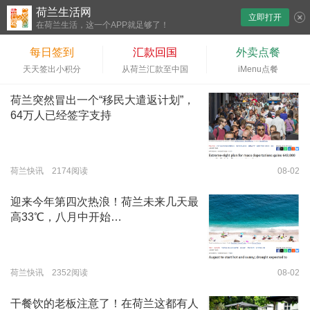
荷兰生活网
立即打开
下拉刷新
在荷兰生活，这一个APP就足够了！
每日签到
汇款回国
外卖点餐
天天签出小积分
从荷兰汇款至中国
iMenu点餐
荷兰突然冒出一个“移民大遣返计划”，
64万人已经签字支持
荷兰快讯 2174阅读
08-02
迎来今年第四次热浪！荷兰未来几天最
高33℃，八月中开始…
荷兰快讯 2352阅读
08-02
干餐饮的老板注意了！在荷兰这都有人