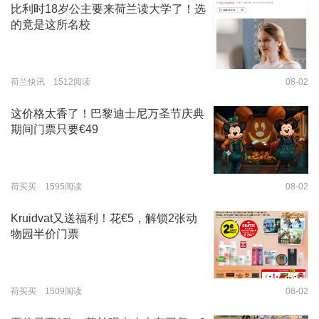
比利时18岁公主要来荷兰读大学了！选
的竟是这所名校
荷兰快讯 1512阅读
08-02
这价格太香了！巴黎迪士尼万圣节庆典
期间门票只要€49
荷买买 1595阅读
08-02
Kruidvat又送福利！花€5，解锁2张动
物园半价门票
荷买买 1509阅读
08-02