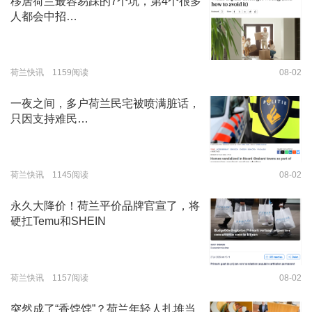
移居荷兰最容易踩的7个坑，第4个很多
人都会中招…
荷兰快讯 1159阅读
08-02
一夜之间，多户荷兰民宅被喷满脏话，
只因支持难民…
荷兰快讯 1145阅读
08-02
永久大降价！荷兰平价品牌官宣了，将
硬扛Temu和SHEIN
荷兰快讯 1157阅读
08-02
突然成了“香饽饽”？荷兰年轻人扎堆当