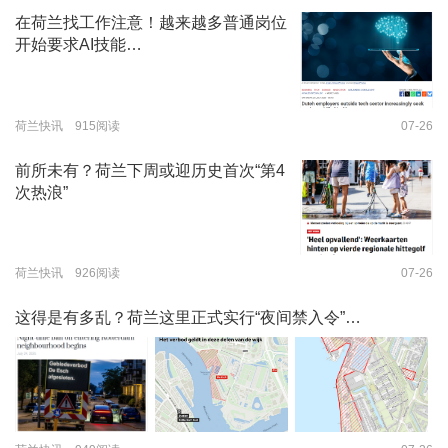
在荷兰找工作注意！越来越多普通岗位
开始要求AI技能…
荷兰快讯 915阅读
07-26
前所未有？荷兰下周或迎历史首次“第4
次热浪”
荷兰快讯 926阅读
07-26
这得是有多乱？荷兰这里正式实行“夜间禁入令”…