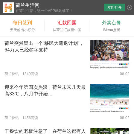
荷兰生活网
立即打开
下拉刷新
在荷兰生活，这一个APP就足够了！
每日签到
汇款回国
外卖点餐
天天签出小积分
从荷兰汇款至中国
iMenu点餐
荷兰突然冒出一个“移民大遣返计划”，
64万人已经签字支持
荷兰快讯 1349阅读
08-02
迎来今年第四次热浪！荷兰未来几天最
高33℃，八月中开始…
荷兰快讯 1456阅读
08-02
干餐饮的老板注意了！在荷兰这都有人