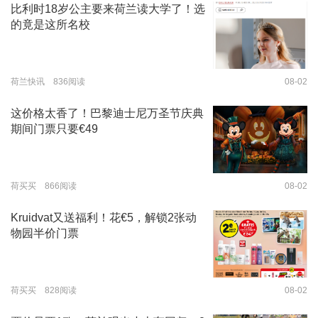
比利时18岁公主要来荷兰读大学了！选
的竟是这所名校
荷兰快讯 836阅读
08-02
这价格太香了！巴黎迪士尼万圣节庆典
期间门票只要€49
荷买买 866阅读
08-02
Kruidvat又送福利！花€5，解锁2张动
物园半价门票
荷买买 828阅读
08-02