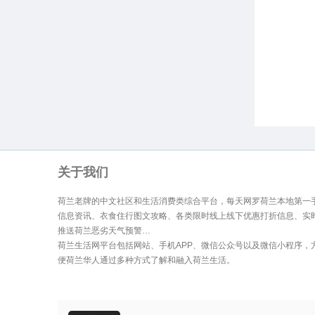
生
关于我们
荷兰老牌的中文社区和生活消费类综合平台，每天网罗荷兰本地第一
信息资讯、衣食住行图文攻略、各类限时线上线下优惠打折信息、实
活
推送荷兰恶劣天气预警…
荷兰生活网平台包括网站、手机APP、微信公众号以及微信小程序，
便荷兰华人通过多种方式了解和融入荷兰生活。