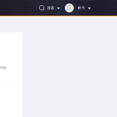
搜索
帐号
:45