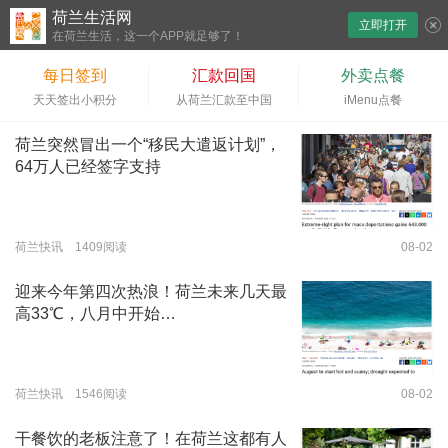
荷兰生活网
立即打开
下拉刷新
在荷兰生活，这一个APP就足够了！
每日签到
汇款回国
外卖点餐
天天签出小积分
从荷兰汇款至中国
iMenu点餐
荷兰突然冒出一个“移民大遣返计划”，
64万人已经签字支持
荷兰快讯 1409阅读
08-02
迎来今年第四次热浪！荷兰未来几天最
高33℃，八月中开始…
荷兰快讯 1546阅读
08-02
干餐饮的老板注意了！在荷兰这都有人