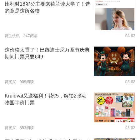
比利时18岁公主要来荷兰读大学了！选
的竟是这所名校
荷兰快讯 847阅读
08-02
这价格太香了！巴黎迪士尼万圣节庆典
期间门票只要€49
荷买买 909阅读
08-02
Kruidvat又送福利！花€5，解锁2张动
物园半价门票
荷买买 853阅读
08-02