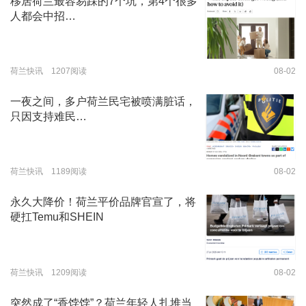
移居荷兰最容易踩的7个坑，第4个很多
人都会中招…
荷兰快讯 1207阅读
08-02
一夜之间，多户荷兰民宅被喷满脏话，
只因支持难民…
荷兰快讯 1189阅读
08-02
永久大降价！荷兰平价品牌官宣了，将
硬扛Temu和SHEIN
荷兰快讯 1209阅读
08-02
突然成了“香饽饽”？荷兰年轻人扎堆当