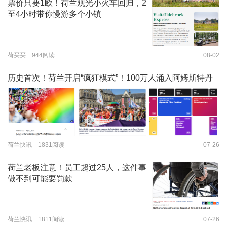
票价只要1欧！荷兰观光小火车回归，2
至4小时带你慢游多个小镇
荷买买 944阅读
08-02
历史首次！荷兰开启“疯狂模式”！100万人涌入阿姆斯特丹
荷兰快讯 1831阅读
07-26
荷兰老板注意！员工超过25人，这件事
做不到可能要罚款
荷兰快讯 1811阅读
07-26