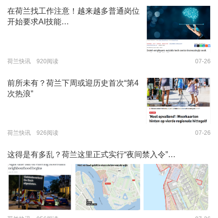
在荷兰找工作注意！越来越多普通岗位
开始要求AI技能…
荷兰快讯 920阅读
07-26
前所未有？荷兰下周或迎历史首次“第4
次热浪”
荷兰快讯 926阅读
07-26
这得是有多乱？荷兰这里正式实行“夜间禁入令”…